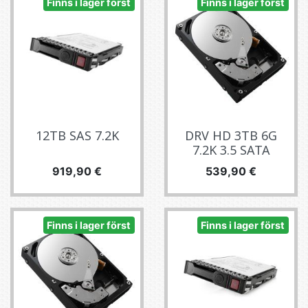
Finns i lager först
Finns i lager först
12TB SAS 7.2K
DRV HD 3TB 6G
7.2K 3.5 SATA
Pris
Pris
919,90 €
539,90 €
Finns i lager först
Finns i lager först