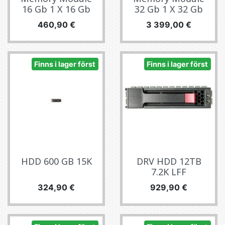
16 Gb 1 X 16 Gb
32 Gb 1 X 32 Gb
Pris
Pris
460,90 €
3 399,00 €
Finns i lager först
Finns i lager först
HDD 600 GB 15K
DRV HDD 12TB
7.2K LFF
Pris
Pris
324,90 €
929,90 €