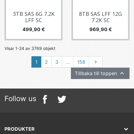
3TB SAS 6G 7.2K
8TB SAS LFF 12G
LFF SC
7.2K SC
Pris
Pris
499,90 €
969,90 €
Visar 1-24 av 3769 objekt
Nästa
1
2
3
…
158


Tillbaka till toppen
Follow us
PRODUKTER