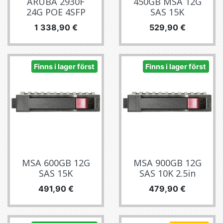
ARUBA 2930F
450GB MSA 12G
24G POE 4SFP
SAS 15K
Pris
Pris
1 338,90 €
529,90 €
Finns i lager först
Finns i lager först
MSA 600GB 12G
MSA 900GB 12G
SAS 15K
SAS 10K 2.5in
Pris
Pris
491,90 €
479,90 €