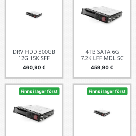
DRV HDD 300GB
4TB SATA 6G
12G 15K SFF
7.2K LFF MDL SC
Pris
Pris
460,90 €
459,90 €
Finns i lager först
Finns i lager först