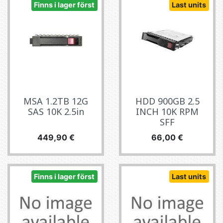
Finns i lager först
Last units
MSA 1.2TB 12G
HDD 900GB 2.5
SAS 10K 2.5in
INCH 10K RPM
SFF
Pris
Pris
449,90 €
66,00 €
Finns i lager först
Last units