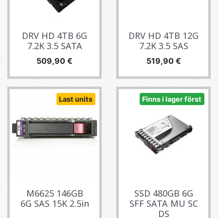
DRV HD 4TB 6G
DRV HD 4TB 12G
7.2K 3.5 SATA
7.2K 3.5 SAS
Pris
Pris
509,90 €
519,90 €
Last units
Finns i lager först
M6625 146GB
SSD 480GB 6G
6G SAS 15K 2.5in
SFF SATA MU SC
DS