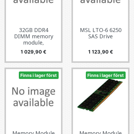
32GB DDR4
MSL LTO-6 6250
DIMM memory
SAS Drive
module,
Pris
Pris
1 029,90 €
1 123,90 €
Finns i lager först
Finns i lager först
Memory Module
Memory Module