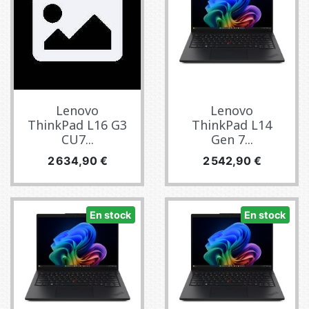
Lenovo
Lenovo
ThinkPad L16 G3
ThinkPad L14
CU7...
Gen 7...
Prix
Prix
2 634,90 €
2 542,90 €
En stock
En stock