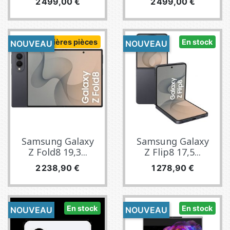
Prix
Prix
2 499,00 €
2 499,00 €
Dernières pièces
En stock
NOUVEAU
NOUVEAU
Samsung Galaxy
Samsung Galaxy
Z Fold8 19,3...
Z Flip8 17,5...
Prix
Prix
2 238,90 €
1 278,90 €
En stock
En stock
NOUVEAU
NOUVEAU