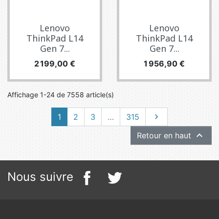
Lenovo
Lenovo
ThinkPad L14
ThinkPad L14
Gen 7...
Gen 7...
Prix
Prix
2 199,00 €
1 956,90 €
Affichage 1-24 de 7558 article(s)
Suivant
1
2
3
…
315


Retour en haut
Nous suivre