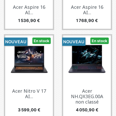
Acer Aspire 16
Acer Aspire 16
AI...
AI...
Prix
Prix
1 536,90 €
1 768,90 €
En stock
En stock
NOUVEAU
NOUVEAU
Acer Nitro V 17
Acer
AI...
NH.QX3EG.00A
non classé
Prix
Prix
3 599,00 €
4 050,90 €