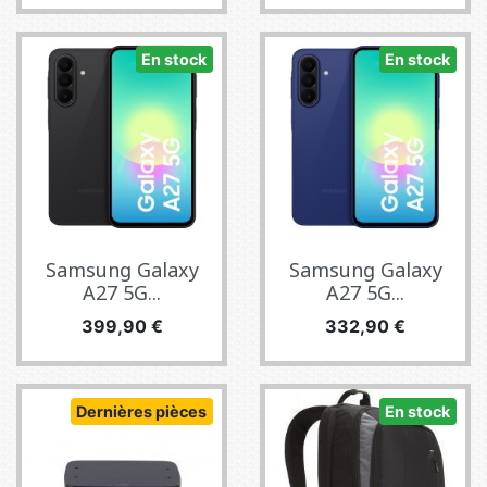
En stock
En stock
Samsung Galaxy
Samsung Galaxy
A27 5G...
A27 5G...
Prix
Prix
399,90 €
332,90 €
Dernières pièces
En stock