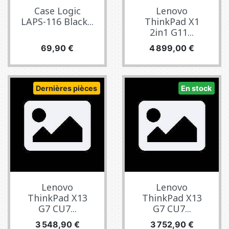
Case Logic
Lenovo
LAPS-116 Black...
ThinkPad X1
2in1 G11...
Prix
Prix
69,90 €
4 899,00 €
Dernières pièces
En stock
Lenovo
Lenovo
ThinkPad X13
ThinkPad X13
G7 CU7...
G7 CU7...
Prix
Prix
3 548,90 €
3 752,90 €