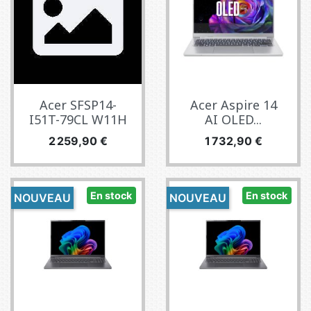
Acer SFSP14-
Acer Aspire 14
I51T-79CL W11H
AI OLED...
Prix
Prix
2 259,90 €
1 732,90 €
En stock
En stock
NOUVEAU
NOUVEAU