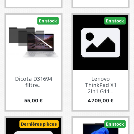
En stock
En stock
Dicota D31694
Lenovo
filtre...
ThinkPad X1
2in1 G11...
Prix
Prix
55,00 €
4 709,00 €
Dernières pièces
En stock