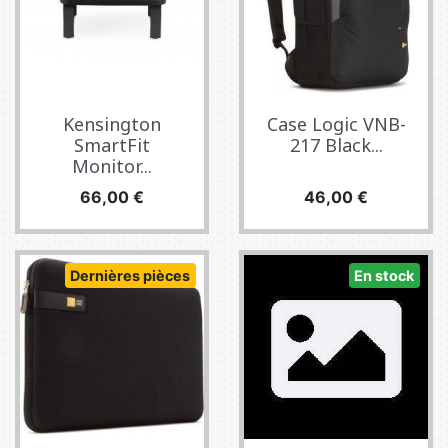
Kensington
Case Logic VNB-
SmartFit
217 Black...
Monitor...
Prix
Prix
66,00 €
46,00 €
Dernières pièces
En stock