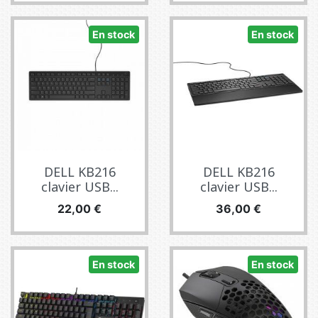
En stock
En stock
DELL KB216
DELL KB216
clavier USB...
clavier USB...
Prix
Prix
22,00 €
36,00 €
En stock
En stock