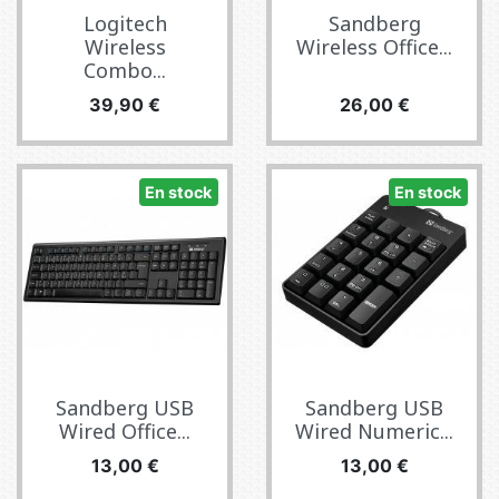
Logitech
Sandberg
Wireless
Wireless Office...
Combo...
Prix
Prix
39,90 €
26,00 €
En stock
En stock
Sandberg USB
Sandberg USB
Wired Office...
Wired Numeric...
Prix
Prix
13,00 €
13,00 €