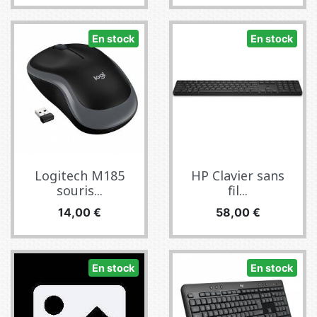
En stock
En stock
Logitech M185
HP Clavier sans
souris...
fil...
Prix
Prix
14,00 €
58,00 €
En stock
En stock