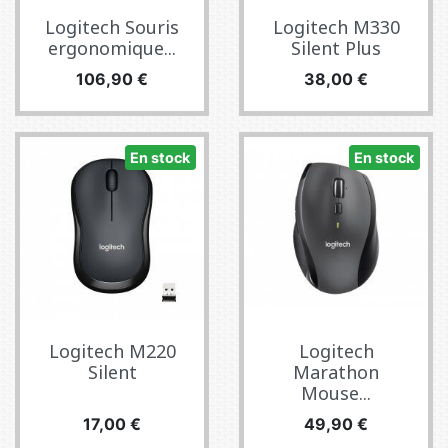
Logitech Souris
Logitech M330
ergonomique...
Silent Plus
Prix
Prix
106,90 €
38,00 €
En stock
En stock
Logitech M220
Logitech
Silent
Marathon
Mouse...
Prix
Prix
17,00 €
49,90 €