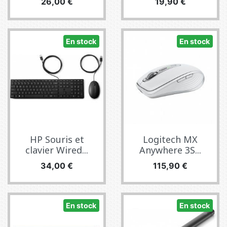
Prix
Prix
26,00 €
19,90 €
En stock
En stock
HP Souris et
Logitech MX
clavier Wired...
Anywhere 3S...
Prix
Prix
34,00 €
115,90 €
En stock
En stock