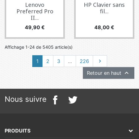
Lenovo
HP Clavier sans
Preferred Pro
fil...
II...
Prix
Prix
49,90 €
48,00 €
Affichage 1-24 de 5405 article(s)
Suivant
1
2
3
…
226


Retour en haut
Nous suivre
PRODUITS