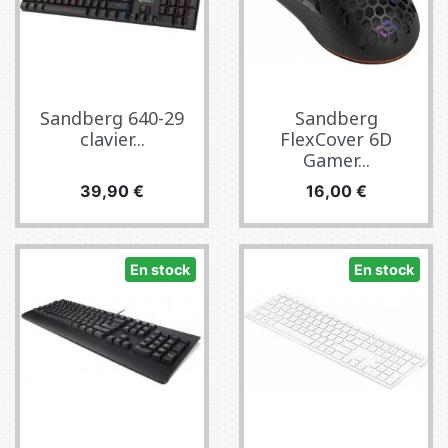
Sandberg 640-29
Sandberg
clavier...
FlexCover 6D
Gamer...
Prix
Prix
39,90 €
16,00 €
En stock
En stock