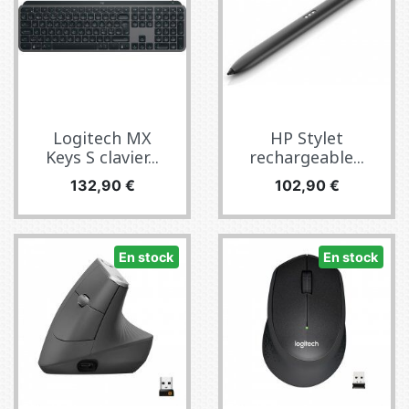
Logitech MX
HP Stylet
Keys S clavier...
rechargeable...
Prix
Prix
132,90 €
102,90 €
En stock
En stock