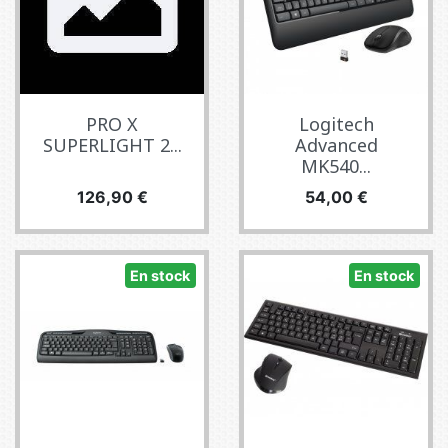
PRO X
Logitech
SUPERLIGHT 2...
Advanced
MK540...
Prix
Prix
126,90 €
54,00 €
En stock
En stock