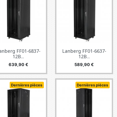
anberg FF01-6837-
Lanberg FF01-6637-
12B...
12B...
Prix
Prix
639,90 €
589,90 €
Dernières pièces
Dernières pièces