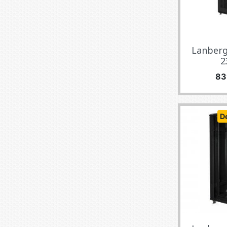
Lanberg
2
Pri
83
D