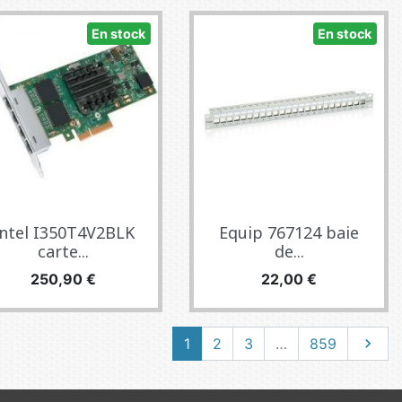
En stock
En stock
ntel I350T4V2BLK
Equip 767124 baie
carte...
de...
Prix
Prix
250,90 €
22,00 €
Suivan
1
2
3
…
859
