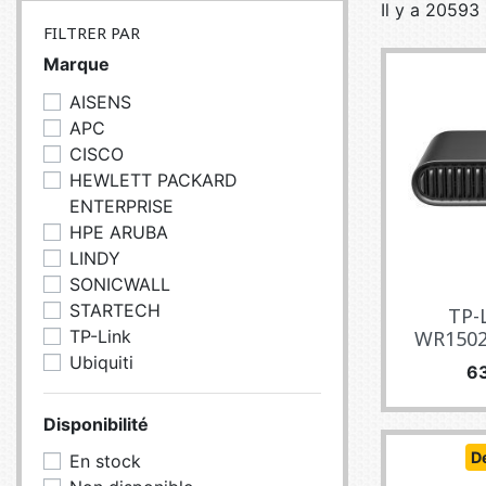
Il y a 20593 
SERVEURS
CONNE
FILTRER PAR
BAGAGERIE
CUSTO
Marque
DISQUE
AISENS
MÉMOIR
APC
CISCO
PROCE
HEWLETT PACKARD
REFRO
ENTERPRISE
HPE ARUBA
LINDY
SONICWALL
STARTECH
TP-
TP-Link
WR1502X
Ubiquiti
Pr
6
Disponibilité
D
En stock