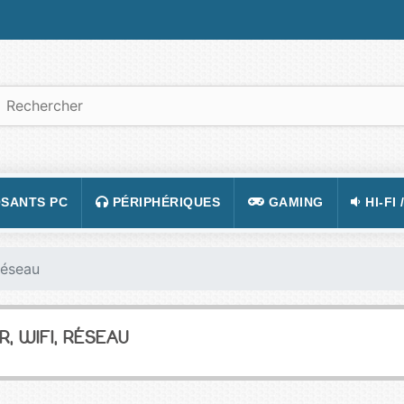
SANTS PC
PÉRIPHÉRIQUES
GAMING
HI-FI 
 PORTABLES
TATION
CLAVIER
CONSOLE
APPA
Réseau
R PC
CASQUE
JEUX VIDÉOS
CAMÉ
 GRAPHIQUE
SOURIS
ACCESSOIRE DE JEUX
TÉLÉ
, WIFI, RÉSEAU
 MÈRE
TAPIS DE SOURIS
FIGURINES JEU
VIDÉ
 SON
ÉCRAN
LUNETTES POUR JO
TÉLÉ