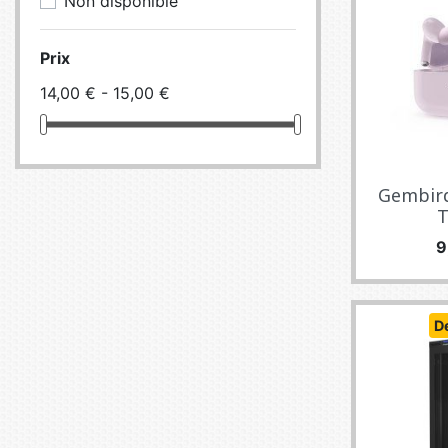
Non disponible
Prix
14,00 € - 15,00 €
Gembird
T
P
9
D