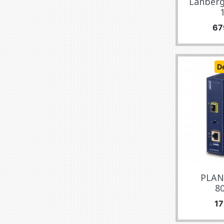
Lanberg
1
Pri
67
D
PLAN
80
Pr
17