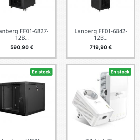
anberg FF01-6827-
Lanberg FF01-6842-
12B...
12B...
Prix
Prix
590,90 €
719,90 €
En stock
En stock