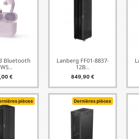
 Bluetooth
Lanberg FF01-8837-
L
WS...
12B...
rix
Prix
,00 €
849,90 €
ernières pièces
Dernières pièces