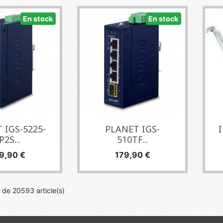
En stock
En stock
 IGS-5225-
PLANET IGS-
I
P2S...
510TF...
x
Prix
9,90 €
179,90 €
 de 20593 article(s)