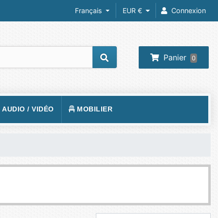
Français
EUR €
Connexion
Panier
0
/ AUDIO / VIDÉO
MOBILIER
REIL PHOTO
TAPIS DE SOL
RA IP
FAUTEUILS GAMER
 VIDÉOS
VISION
BUREAUX GAMING
O-PROJECTEUR
UEURS
PHONE