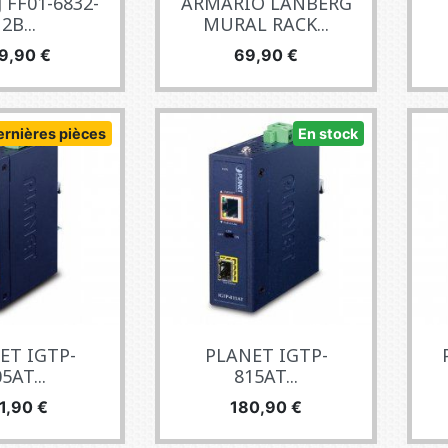
 FF01-6832-
ARMARIO LANBERG
2B...
MURAL RACK...
x
Prix
9,90 €
69,90 €
ernières pièces
En stock
ET IGTP-
PLANET IGTP-
5AT...
815AT...
ix
Prix
1,90 €
180,90 €