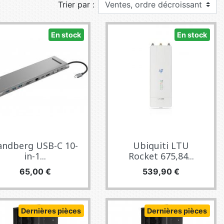
Trier par :
E TV ET ACQUISITION VIDÉO
ES / PROTECTION TÉLÉPHONE
En stock
En stock
R
SSOIRES TABLETTES / SMARTPHONES
SSOIRES TÉLÉPHONIE
TS CONNECTÉS
andberg USB-C 10-
Ubiquiti LTU
in-1...
Rocket 675,84...
Prix
Prix
65,00 €
539,90 €
Dernières pièces
Dernières pièces