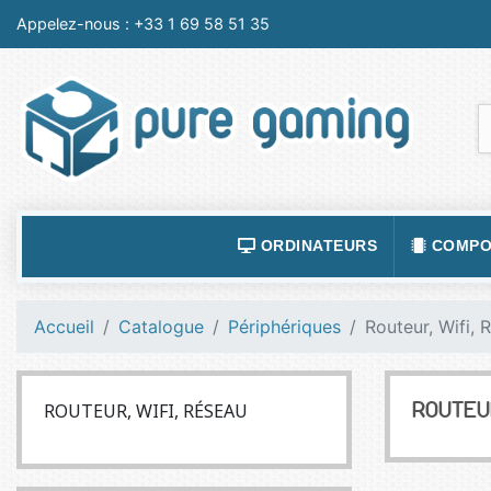
Appelez-nous :
+33 1 69 58 51 35
ORDINATEURS
COMPO
ACCESSOIRES ORDINATEURS
ALIMEN
Accueil
Catalogue
Périphériques
Routeur, Wifi, 
ORDINATEUR PORTABLE
BOÎTIE
ORDINATEURS FIXES
CARTE
ROUTEUR, WIFI, RÉSEAU
ROUTEUR
LOGICIELS
CARTE
TABLETTES
CARTE