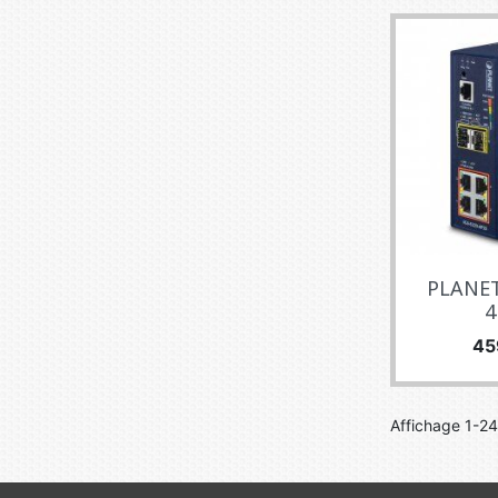
PLANET
4
Pri
45
Affichage 1-24