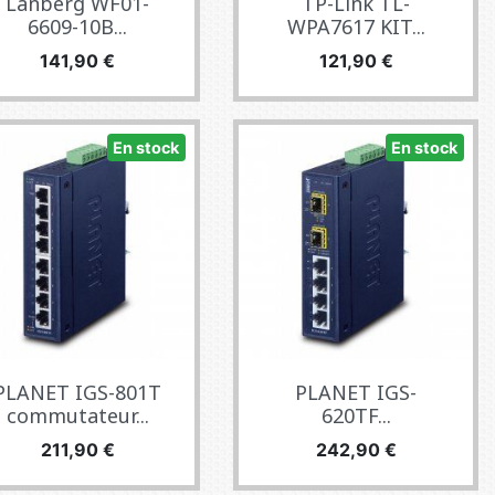
Lanberg WF01-
TP-Link TL-
6609-10B...
WPA7617 KIT...
Prix
Prix
141,90 €
121,90 €
En stock
En stock
PLANET IGS-801T
PLANET IGS-
commutateur...
620TF...
Prix
Prix
211,90 €
242,90 €