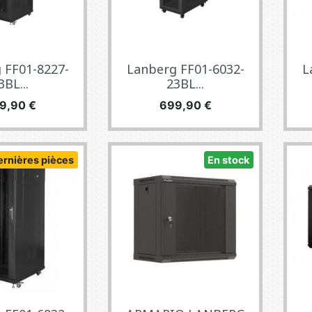
 FF01-8227-
Lanberg FF01-6032-
L
3BL...
23BL...
x
Prix
9,90 €
699,90 €
ernières pièces
En stock