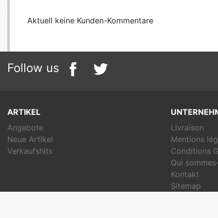
Aktuell keine Kunden-Kommentare
Follow us
ARTIKEL
UNTERNEH
Angebote
Livraison
Neue Artikel
Mentions lég
Verkaufshits
Conditions G
Qui sommes-
Kontakt
Sitemap
Shops