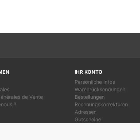
MEN
IHR KONTO
Persönliche Infos
ales
Warenrücksendungen
énérales de Vente
Bestellungen
nous ?
Rechnungskorrekturen
Adressen
Gutscheine
Benachrichtigungen