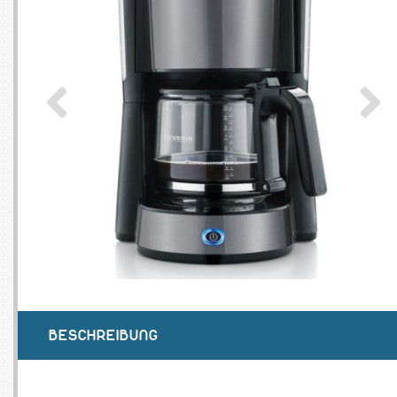
SERVEURS
CONNE
BAGAGERIE
CUSTO
DISQUE
MÉMOIR
PROCE
REFRO
BESCHREIBUNG