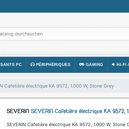
SANTS PC
PÉRIPHÉRIQUES
GAMING
HI-FI 
 PORTABLES
TATION
CLAVIER
CONSOLE
APPA
 Cafetière électrique KA 9572, 1.000 W, Stone Grey
R PC
CASQUE
JEUX VIDÉOS
CAMÉ
 GRAPHIQUE
SOURIS
ACCESSOIRE DE JEUX
TÉLÉ
SEVERIN
SEVERIN Cafetière électrique KA 9572, 
 MÈRE
TAPIS DE SOURIS
FIGURINES JEU
VIDÉ
 SON
ÉCRAN
LUNETTES POUR JO
TÉLÉ
SEVERIN Cafetière électrique KA 9572, 1.000 W, Stone 