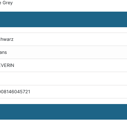
e Grey
chwarz
ans
EVERIN
008146045721