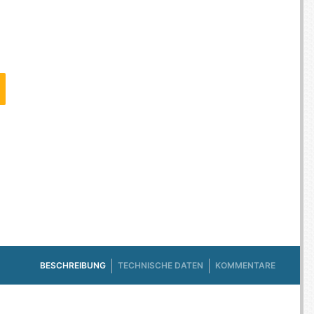
E TV ET ACQUISITION VIDÉO
ES / PROTECTION TÉLÉPHONE
R
SSOIRES TABLETTES / SMARTPHONES
SSOIRES TÉLÉPHONIE
TS CONNECTÉS
BESCHREIBUNG
TECHNISCHE DATEN
KOMMENTARE