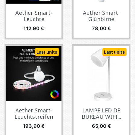
Aether Smart-
Aether Smart-
Leuchte
Glühbirne
Preis
Preis
112,90 €
78,00 €
Last units
Last units
Aether Smart-
LAMPE LED DE
Leuchtstreifen
BUREAU WIFI...
Preis
Preis
193,90 €
65,00 €