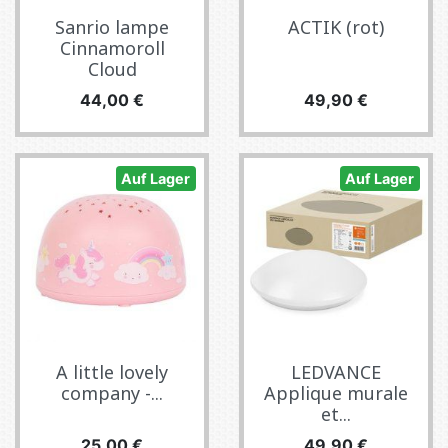
Sanrio lampe
ACTIK (rot)
Cinnamoroll
Cloud
Preis
Preis
44,00 €
49,90 €
Auf Lager
Auf Lager
A little lovely
LEDVANCE
company -...
Applique murale
et...
Preis
Preis
25,00 €
49,90 €