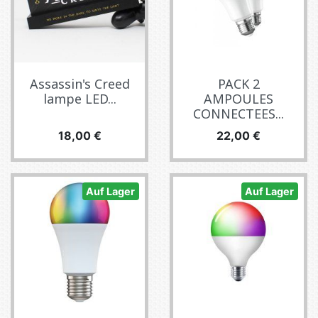
Assassin's Creed
PACK 2
lampe LED...
AMPOULES
CONNECTEES...
Preis
Preis
18,00 €
22,00 €
Auf Lager
Auf Lager