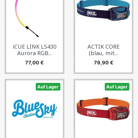
iCUE LINK LS430
ACTIK CORE
Aurora RGB...
(blau, mit...
Preis
Preis
77,00 €
79,90 €
Auf Lager
Auf Lager