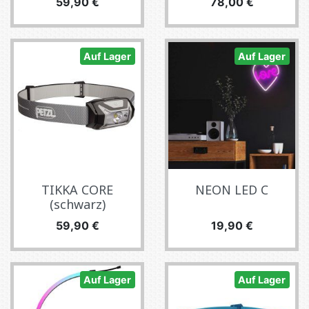
Preis
Preis
59,90 €
78,00 €
Auf Lager
Auf Lager
TIKKA CORE
NEON LED C
(schwarz)
Preis
Preis
59,90 €
19,90 €
Auf Lager
Auf Lager