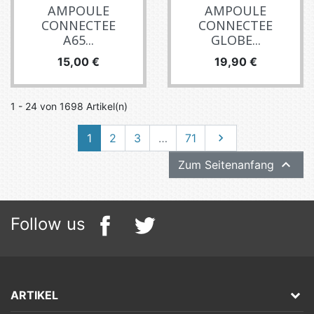
AMPOULE
AMPOULE
CONNECTEE
CONNECTEE
A65...
GLOBE...
Preis
Preis
15,00 €
19,90 €
1 - 24 von 1698 Artikel(n)
Weiter
1
2
3
…
71


Zum Seitenanfang
Follow us
ARTIKEL