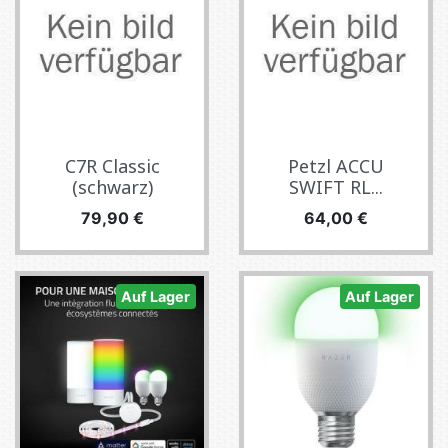
C7R Classic
Petzl ACCU
(schwarz)
SWIFT RL...
Preis
Preis
79,90 €
64,00 €
Auf Lager
Auf Lager