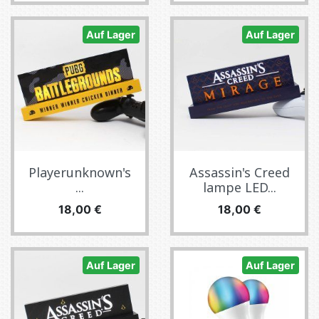
Auf Lager
Auf Lager
Playerunknown's
Assassin's Creed
...
lampe LED...
Preis
Preis
18,00 €
18,00 €
Auf Lager
Auf Lager