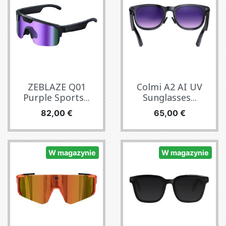
ZEBLAZE Q01
Colmi A2 AI UV
Purple Sports...
Sunglasses...
Cena
Cena
82,00 €
65,00 €
W magazynie
W magazynie