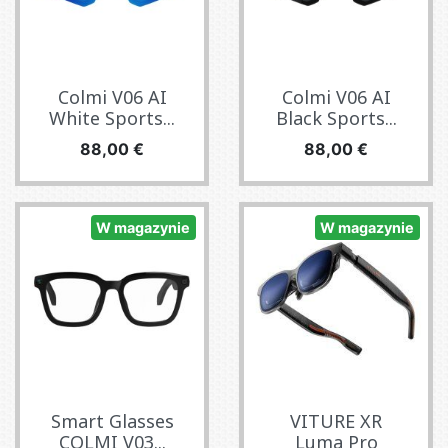
Colmi V06 AI
Colmi V06 AI
White Sports...
Black Sports...
Cena
Cena
88,00 €
88,00 €
W magazynie
W magazynie
Smart Glasses
VITURE XR
COLMI V03...
Luma Pro