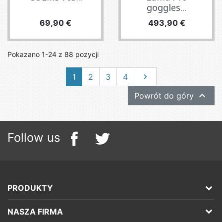
goggles...
Cena
Cena
69,90 €
493,90 €
Pokazano 1-24 z 88 pozycji
Następny
1
2
3
4


Powrót do góry
Follow us
PRODUKTY
NASZA FIRMA