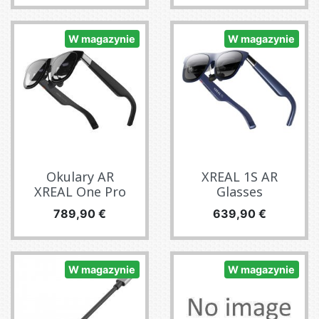
W magazynie
W magazynie
Okulary AR
XREAL 1S AR
XREAL One Pro
Glasses
Cena
Cena
789,90 €
639,90 €
W magazynie
W magazynie