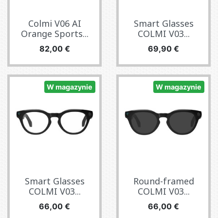
Colmi V06 AI
Smart Glasses
Orange Sports...
COLMI V03...
Cena
Cena
82,00 €
69,90 €
W magazynie
W magazynie
Smart Glasses
Round-framed
COLMI V03...
COLMI V03...
Cena
Cena
66,00 €
66,00 €