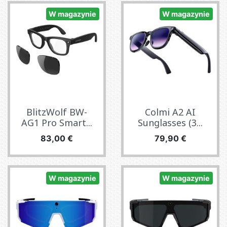
W magazynie
W magazynie
BlitzWolf BW-
Colmi A2 AI
AG1 Pro Smart...
Sunglasses (3...
Cena
Cena
83,00 €
79,90 €
W magazynie
W magazynie