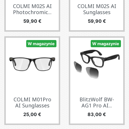
COLMI M02S AI
COLMI M02S AI
Photochromic...
Sunglasses
Cena
Cena
59,90 €
59,90 €
W magazynie
W magazynie
COLMI M01Pro
BlitzWolf BW-
AI Sunglasses
AG1 Pro AI...
Cena
Cena
25,00 €
83,00 €