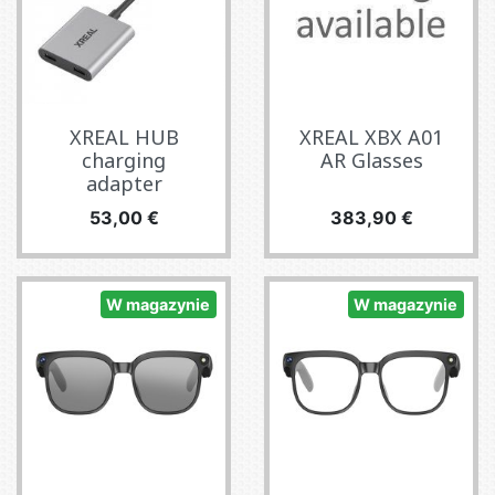
XREAL HUB
XREAL XBX A01
charging
AR Glasses
adapter
Cena
Cena
53,00 €
383,90 €
W magazynie
W magazynie