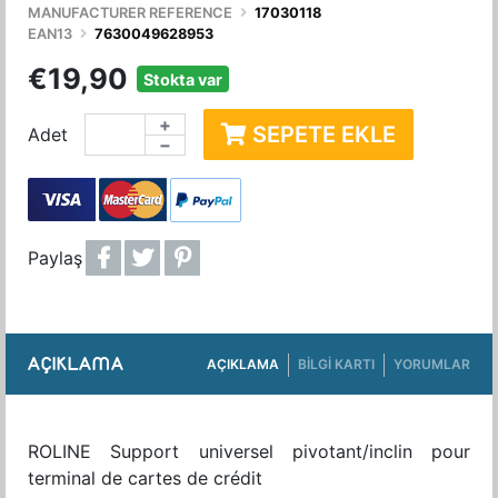
MANUFACTURER REFERENCE
17030118
EAN13
7630049628953
€19,90
Stokta var
+
SEPETE EKLE
Adet
−
Paylaş
AÇIKLAMA
AÇIKLAMA
BILGI KARTI
YORUMLAR
ROLINE Support universel pivotant/inclin pour
terminal de cartes de crédit