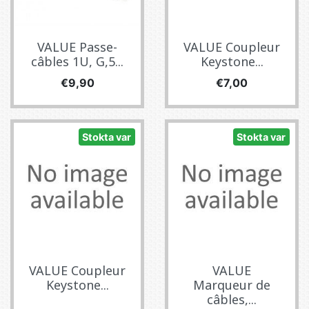
VALUE Passe-
VALUE Coupleur
câbles 1U, G,5...
Keystone...
Fiyat
Fiyat
€9,90
€7,00
Stokta var
Stokta var
VALUE Coupleur
VALUE
Keystone...
Marqueur de
câbles,...