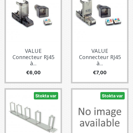
VALUE
VALUE
Connecteur RJ45
Connecteur RJ45
à...
à...
Fiyat
Fiyat
€6,00
€7,00
Stokta var
Stokta var