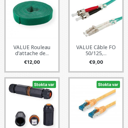
VALUE Rouleau
VALUE Câble FO
d'attache de...
50/125,...
Fiyat
Fiyat
€12,00
€9,00
Stokta var
Stokta var