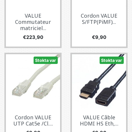
VALUE
Cordon VALUE
Commutateur
S/FTP(PiMF)...
matriciel...
Fiyat
Fiyat
€223,90
€9,90
Stokta var
Stokta var
Cordon VALUE
VALUE Câble
UTP Cat5e /Cl....
HDMI HS Eth,...