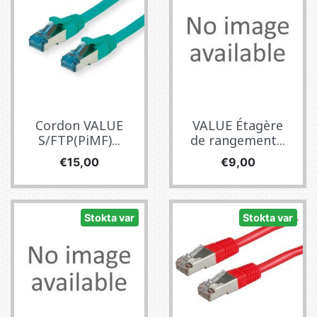
Cordon VALUE
VALUE Étagère
S/FTP(PiMF)...
de rangement...
Fiyat
Fiyat
€15,00
€9,00
Stokta var
Stokta var