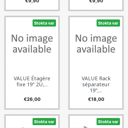
Fiyat
Fiyat
€9,90
€9,90
Stokta var
Stokta var
VALUE Étagère
VALUE Rack
fixe 19" 2U,...
séparateur
19",...
Fiyat
Fiyat
€26,00
€18,00
Stokta var
Stokta var