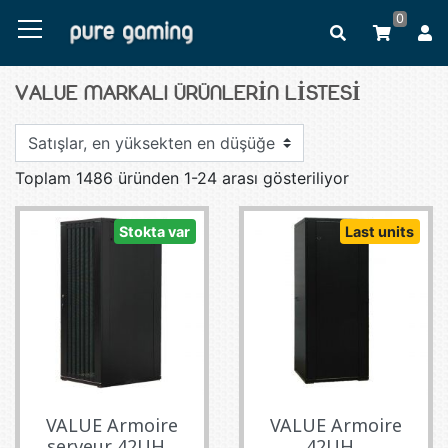
0
VALUE MARKALI ÜRÜNLERIN LISTESI
Toplam 1486 üründen 1-24 arası gösteriliyor
Stokta var
Last units
VALUE Armoire
VALUE Armoire
serveur 42UH...
42UH...