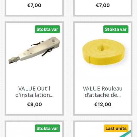
Fiyat
Fiyat
€7,00
€7,00
Stokta var
Stokta var
VALUE Outil
VALUE Rouleau
d'installation...
d'attache de...
Fiyat
Fiyat
€8,00
€12,00
Stokta var
Last units