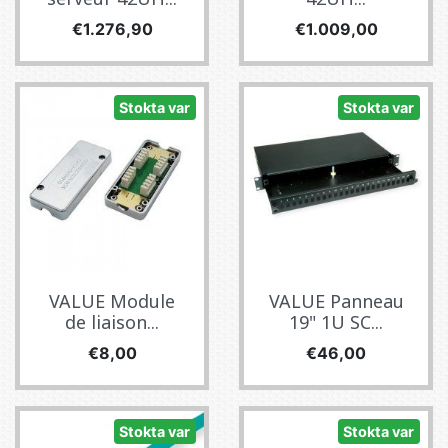
Fiyat
Fiyat
€1.276,90
€1.009,00
Stokta var
Stokta var
VALUE Module
VALUE Panneau
de liaison...
19" 1U SC...
Fiyat
Fiyat
€8,00
€46,00
Stokta var
Stokta var