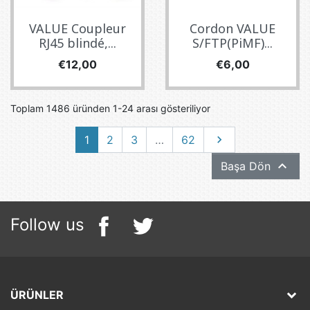
VALUE Coupleur
Cordon VALUE
RJ45 blindé,...
S/FTP(PiMF)...
Fiyat
Fiyat
€12,00
€6,00
Toplam 1486 üründen 1-24 arası gösteriliyor
Sonraki
1
2
3
…
62


Başa Dön
Follow us
ÜRÜNLER