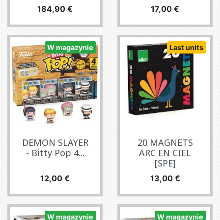
Cena
Cena
184,90 €
17,00 €
W magazynie
Last units
DEMON SLAYER
20 MAGNETS
- Bitty Pop 4...
ARC EN CIEL
[SPE]
Cena
Cena
12,00 €
13,00 €
W magazynie
W magazynie