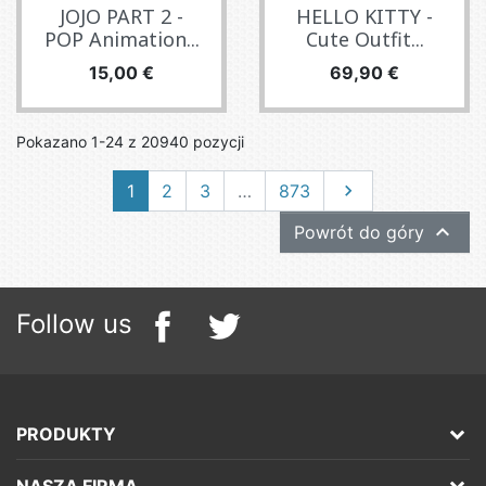
JOJO PART 2 -
HELLO KITTY -
POP Animation...
Cute Outfit...
Cena
Cena
15,00 €
69,90 €
Pokazano 1-24 z 20940 pozycji
Następny
1
2
3
…
873


Powrót do góry
Follow us
PRODUKTY
NASZA FIRMA