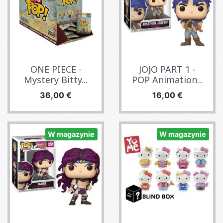
ONE PIECE -
JOJO PART 1 -
Mystery Bitty...
POP Animation...
Cena
Cena
36,00 €
16,00 €
W magazynie
W magazynie