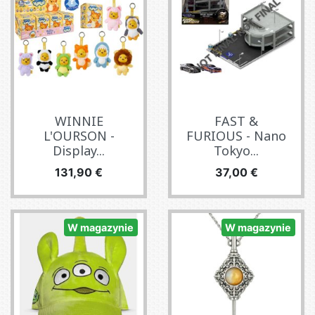
WINNIE
FAST &
L'OURSON -
FURIOUS - Nano
Display...
Tokyo...
Cena
Cena
131,90 €
37,00 €
W magazynie
W magazynie