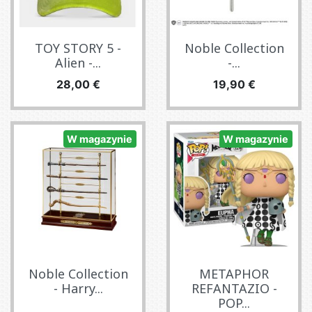
TOY STORY 5 -
Noble Collection
Alien -...
-...
Cena
Cena
28,00 €
19,90 €
W magazynie
W magazynie
Noble Collection
METAPHOR
- Harry...
REFANTAZIO -
POP...