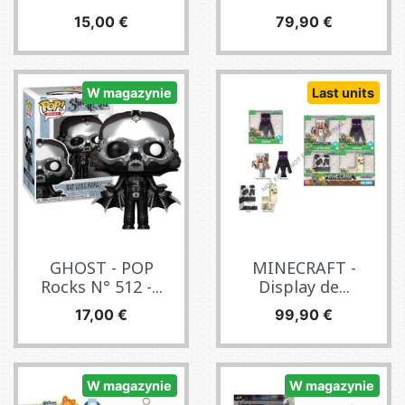
Cena
Cena
15,00 €
79,90 €
W magazynie
Last units
GHOST - POP
MINECRAFT -
Rocks N° 512 -...
Display de...
Cena
Cena
17,00 €
99,90 €
W magazynie
W magazynie