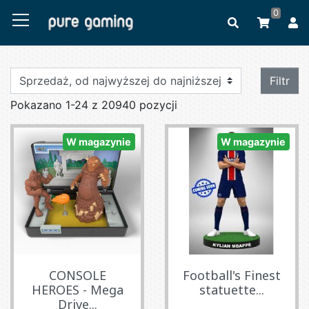
0
Filtr
Pokazano 1-24 z 20940 pozycji
W magazynie
W magazynie
CONSOLE
Football's Finest
HEROES - Mega
statuette...
Drive...