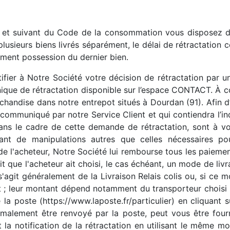
8 et suivant du Code de la consommation vous disposez d’
usieurs biens livrés séparément, le délai de rétractation co
ement possession du dernier bien.
tifier à Notre Société votre décision de rétractation par u
nique de rétractation disponible sur l’espace CONTACT. À co
rchandise dans notre entrepot situés à Dourdan (91). Afin d’a
communiqué par notre Service Client et qui contiendra l’ind
dans le cadre de cette demande de rétractation, sont à vo
t de manipulations autres que celles nécessaires pour
e l'acheteur, Notre Société lui rembourse tous les paiements
it que l'acheteur ait choisi, le cas échéant, un mode de liv
agit généralement de la Livraison Relais colis ou, si ce m
nt ; leur montant dépend notamment du transporteur choisi pa
 la poste (https://www.laposte.fr/particulier) en cliquant 
rmalement être renvoyé par la poste, peut vous être fourn
a notification de la rétractation en utilisant le même mo