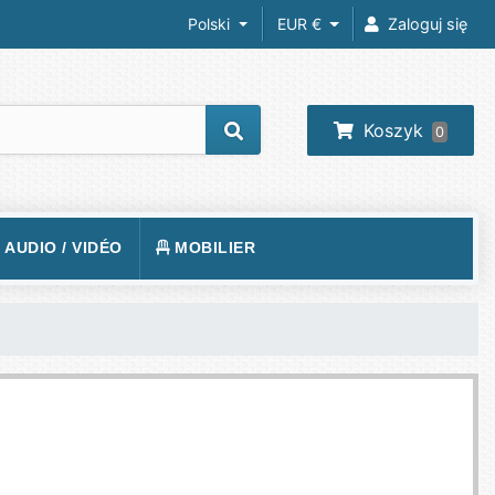
Polski
EUR €
Zaloguj się
Koszyk
0
/ AUDIO / VIDÉO
MOBILIER
REIL PHOTO
TAPIS DE SOL
RA IP
FAUTEUILS GAMER
 VIDÉOS
VISION
BUREAUX GAMING
O-PROJECTEUR
UEURS
PHONE