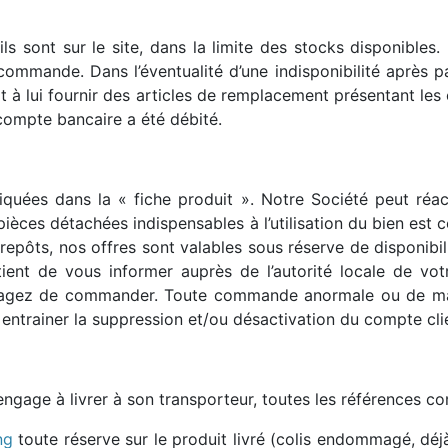
ls sont sur le site, dans la limite des stocks disponibles.
commande. Dans l’éventualité d’une indisponibilité après 
 à lui fournir des articles de remplacement présentant les c
 compte bancaire a été débité.
iquées dans la « fiche produit ». Notre Société peut réact
s pièces détachées indispensables à l’utilisation du bien e
epôts, nos offres sont valables sous réserve de disponibili
tient de vous informer auprès de l’autorité locale de vot
visagez de commander. Toute commande anormale ou de mauv
ntrainer la suppression et/ou désactivation du compte cli
engage à livrer à son transporteur, toutes les références c
ng
toute réserve sur le produit livré (colis endommagé, déjà