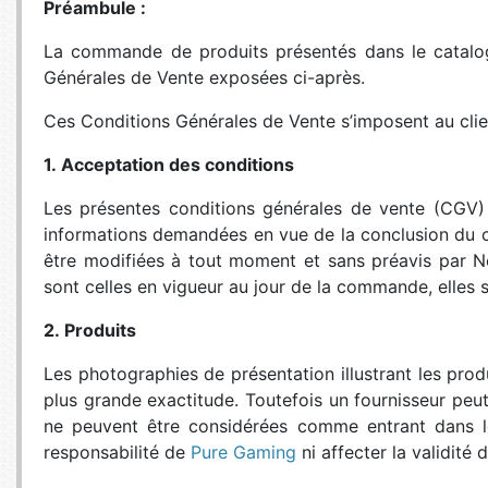
Préambule :
SERVEURS
CONNE
La commande de produits présentés dans le catalo
BAGAGERIE
CUSTO
Générales de Vente exposées ci-après.
DISQUE
Ces Conditions Générales de Vente s’imposent au clien
MÉMOIR
1. Acceptation des conditions
PROCE
REFRO
Les présentes conditions générales de vente (CGV) 
informations demandées en vue de la conclusion du c
être modifiées à tout moment et sans préavis par No
sont celles en vigueur au jour de la commande, elles s
2. Produits
Les photographies de présentation illustrant les pro
plus grande exactitude. Toutefois un fournisseur peu
ne peuvent être considérées comme entrant dans le
responsabilité de
Pure Gaming
ni affecter la validité 