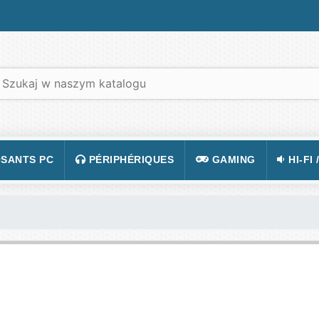
SANTS PC
PÉRIPHÉRIQUES
GAMING
HI-FI 
 PORTABLES
TATION
CLAVIER
CONSOLE
APPA
R PC
CASQUE
JEUX VIDÉOS
CAMÉ
 GRAPHIQUE
SOURIS
ACCESSOIRE DE JEUX
TÉLÉ
 MÈRE
TAPIS DE SOURIS
FIGURINES JEU
VIDÉ
 SON
ÉCRAN
LUNETTES POUR JO
TÉLÉ