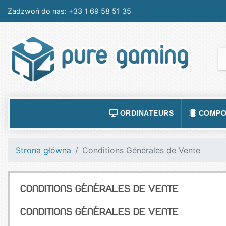
Zadzwoń do nas:
+33 1 69 58 51 35
ORDINATEURS
COMPO
ACCESSOIRES ORDINATEURS
ALIMEN
Strona główna
Conditions Générales de Vente
ORDINATEUR PORTABLE
BOÎTIE
ORDINATEURS FIXES
CARTE
CONDITIONS GÉNÉRALES DE VENTE
LOGICIELS
CARTE
CONDITIONS GÉNÉRALES DE VENTE
TABLETTES
CARTE