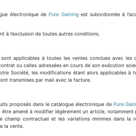
CTIQUES
ENCEINTES / HAUTS-PARLEURS
PRODUITS DÉRIVÉS
CART
gue électronique de
Pure Gaming
est subordonnée à l’acc
MISATION PC
PÉRIPHÉRIQUE DE JEU / MANETTES
JEUX / JOUETS
COQU
 DUR
ACCESSOIRES STREAMING
JOUETS D'EXTÉRIEU
ACCE
t à l’exclusion de toutes autres conditions.
E VIVE
WEBCAM
ACCE
SSEUR
ROUTEUR, WIFI, RÉSEAU
OBJE
IDISSEMENT WATERCOOLING
ACCESSOIRES ET ADAPTATEURS RÉSEAUX
sont applicables à toutes les ventes conclues avec les
ontrat ou celles adressées en cours de son exécution soie
tre Société, les modifications étant alors applicables 
ont transmises par mail avec la facture.
duits proposés dans le catalogue électronique de
Pure Gam
t être amené à modifier légèrement un article, notamment 
 champ contractuel et les variations minimes dans la re
de la vente.