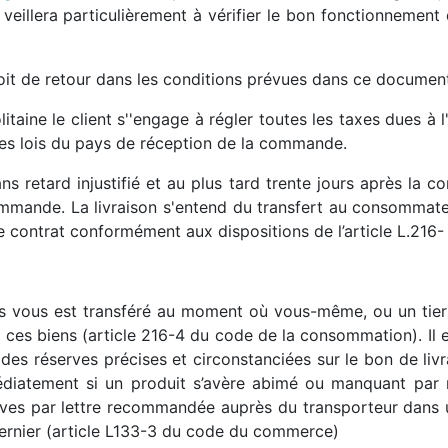
veillera particulièrement à vérifier le bon fonctionnement de 
roit de retour dans les conditions prévues dans ce documen
itaine le client s''engage à régler toutes les taxes dues à l
 des lois du pays de réception de la commande.
ns retard injustifié et au plus tard trente jours après la co
ommande. La livraison s'entend du transfert au consommate
le contrat conformément aux dispositions de l’article L.21
vous est transféré au moment où vous-même, ou un tiers
es biens (article 216-4 du code de la consommation). Il est
 des réserves précises et circonstanciées sur le bon de liv
diatement si un produit s’avère abimé ou manquant par 
ves par lettre recommandée auprès du transporteur dans un 
dernier (article L133-3 du code du commerce)