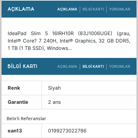
AÇIKLAMA
AÇIKLAMA
BILGI KARTI
YORUMLAR
IdeaPad Slim 5 16IRH10R (83J1006UGE) (grau,
Intel® Core? 7 240H, Intel® Graphics, 32 GB DDR5,
1 TB (1 TB SSD), Windows...
BILGI KARTI
AÇIKLAMA
BILGI KARTI
YORUMLAR
Renk
Siyah
Garantie
2 ans
Belirli Referanslar
ean13
0199273022786