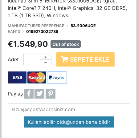
IdeaPad Slim 5 16IRH10R (83J1006UGE) (grau,
Intel® Core? 7 240H, Intel® Graphics, 32 GB DDR5,
1 TB (1 TB SSD), Windows...
MANUFACTURER REFERENCE
83J1006UGE
EAN13
0199273022786
€1.549,90
Out of stock
+
SEPETE EKLE
Adet
−
Paylaş
Kullanılabilir olduğundan bana bildir