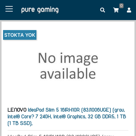
0
STOKTA YOK
LENOVO
IdeaPad Slim 5 16IRH10R (83J1006UGE) (grau,
Intel® Core? 7 240H, Intel® Graphics, 32 GB DDR5, 1 TB
(1 TB SSD),