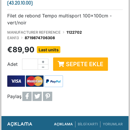
(43.20.10.00)
Filet de rebond Tempo multisport 100x100cm -
vert/noir
MANUFACTURER REFERENCE
1122702
EAN13
8719874706308
€89,90
Last units
+
SEPETE EKLE
Adet
−
Paylaş
AÇIKLAMA
AÇIKLAMA
BILGI KARTI
YORUMLAR