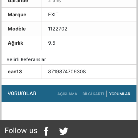
Garantie
2 ans
Marque
EXIT
Modèle
1122702
Ağırlık
9.5
Belirli Referanslar
ean13
8719874706308
YORUMLAR
AÇIKLAMA
BILGI KARTI
YORUMLAR
Follow us