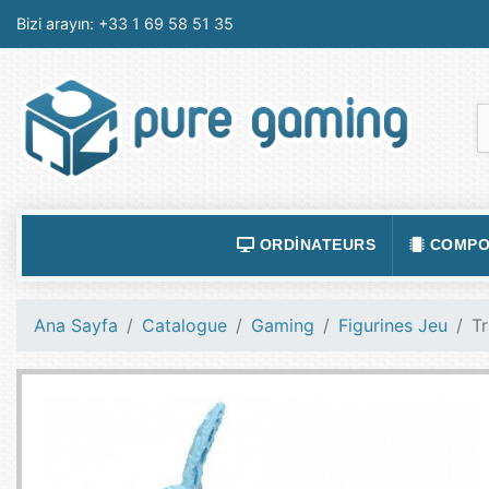
Bizi arayın:
+33 1 69 58 51 35
ORDINATEURS
COMPO
ACCESSOIRES ORDINATEURS
ALIMEN
Ana Sayfa
Catalogue
Gaming
Figurines Jeu
T
ORDINATEUR PORTABLE
BOÎTIE
ORDINATEURS FIXES
CARTE
LOGICIELS
CARTE
TABLETTES
CARTE