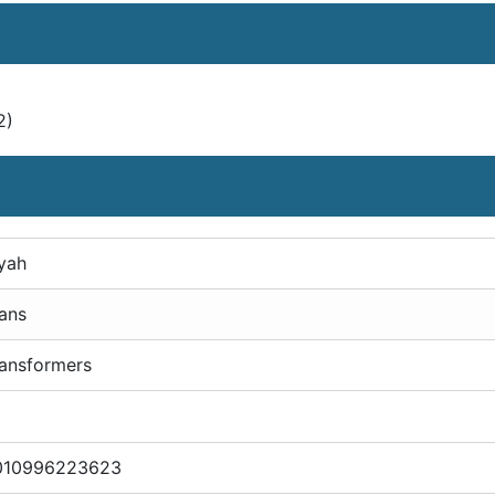
2)
yah
ans
ansformers
010996223623