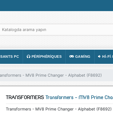
SANTS PC
PÉRIPHÉRIQUES
GAMING
HI-FI 
 PORTABLES
TATION
CLAVIER
CONSOLE
APPA
ransformers - MV8 Prime Changer - Alphabet (F8692)
R PC
CASQUE
JEUX VIDÉOS
CAMÉ
 GRAPHIQUE
SOURIS
ACCESSOIRE DE JEUX
TÉLÉ
TRANSFORMERS
Transformers - MV8 Prime Cha
 MÈRE
TAPIS DE SOURIS
FIGURINES JEU
VIDÉ
 SON
ÉCRAN
LUNETTES POUR JO
TÉLÉ
Transformers - MV8 Prime Changer - Alphabet (F8692)