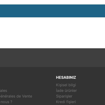
HESABINIZ
Kişisel bilgi
ales
İade ürünler
énérales de Vente
Siparişler
nous ?
Kredi fişleri