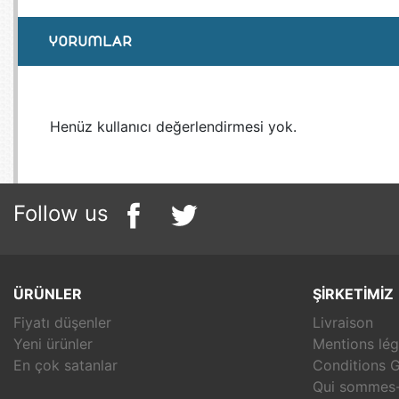
YORUMLAR
Henüz kullanıcı değerlendirmesi yok.
Follow us
ÜRÜNLER
ŞIRKETIMIZ
Fiyatı düşenler
Livraison
Yeni ürünler
Mentions lég
En çok satanlar
Conditions G
Qui sommes-