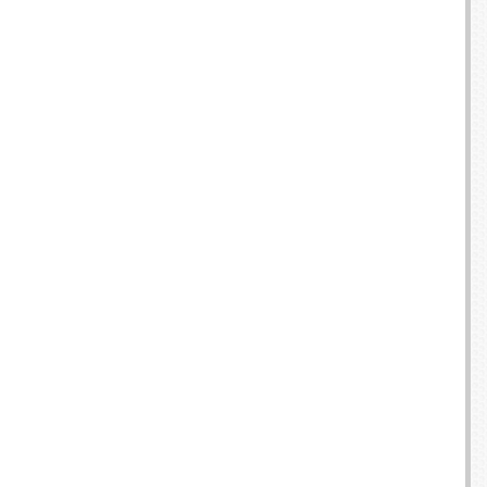
E TV ET ACQUISITION VIDÉO
ES / PROTECTION TÉLÉPHONE
R
SSOIRES TABLETTES / SMARTPHONES
SSOIRES TÉLÉPHONIE
TS CONNECTÉS