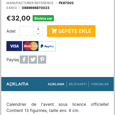
MANUFACTURER REFERENCE
FK87002
EAN13
0889698870023
€32,00
Stokta var
+
SEPETE EKLE
Adet
−
Paylaş
AÇIKLAMA
AÇIKLAMA
BILGI KARTI
YORUMLAR
Calendrier de l'avent sous licence officielle!
Contient 13 figurines, taille env. 4 cm.