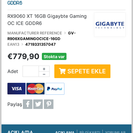
GDDR6
RX9060 XT 16GB Gigaybte Gaming
OC ICE GDDR6
MANUFACTURER REFERENCE
GV-
R906XGAMINGOCICE-16GD
EAN13
4719331357047
€779,90
Stokta var
+
SEPETE EKLE
Adet
−
Paylaş
AÇIKLAMA
AÇIKLAMA
BILGI KARTI
YORUMLAR