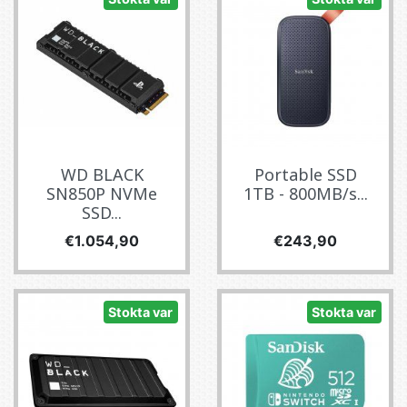
WD BLACK
Portable SSD
SN850P NVMe
1TB - 800MB/s...
SSD...
Fiyat
Fiyat
€1.054,90
€243,90
Stokta var
Stokta var