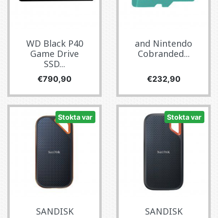
WD Black P40
and Nintendo
Game Drive
Cobranded...
SSD...
Fiyat
Fiyat
€790,90
€232,90
Stokta var
Stokta var
SANDISK
SANDISK