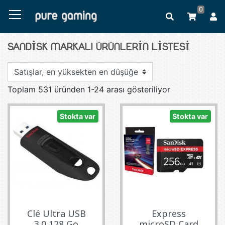
0
SANDISK MARKALI ÜRÜNLERIN LISTESI
Toplam 531 üründen 1-24 arası gösteriliyor
Stokta var
Stokta var
Clé Ultra USB
Express
3.0 128 Go
microSD Card