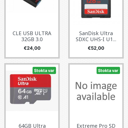
CLE USB ULTRA
SanDisk Ultra
32GB 3.0
SDXC UHS-I U1...
Fiyat
Fiyat
€24,00
€52,00
Stokta var
Stokta var
64GB Ultra
Extreme Pro SD