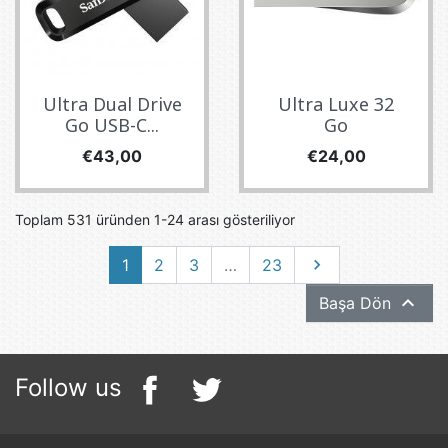
Ultra Dual Drive
Ultra Luxe 32
Go USB-C...
Go
Fiyat
Fiyat
€43,00
€24,00
Toplam 531 üründen 1-24 arası gösteriliyor
Sonraki
1
2
3
…
23


Başa Dön
Follow us