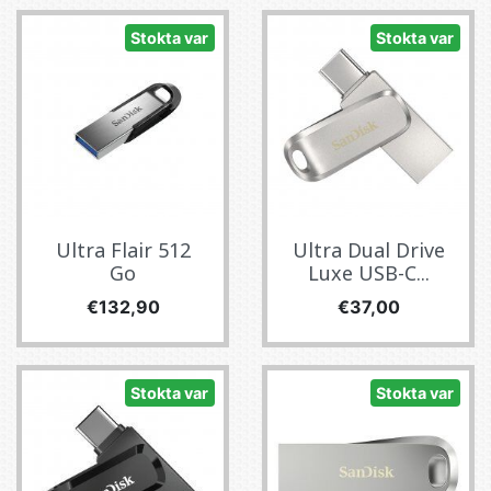
Stokta var
Stokta var
Ultra Flair 512
Ultra Dual Drive
Go
Luxe USB-C...
Fiyat
Fiyat
€132,90
€37,00
Stokta var
Stokta var