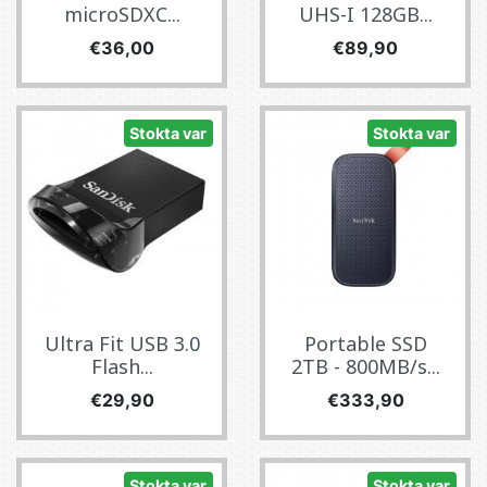
microSDXC...
UHS-I 128GB...
Fiyat
Fiyat
€36,00
€89,90
Stokta var
Stokta var
Ultra Fit USB 3.0
Portable SSD
Flash...
2TB - 800MB/s...
Fiyat
Fiyat
€29,90
€333,90
Stokta var
Stokta var