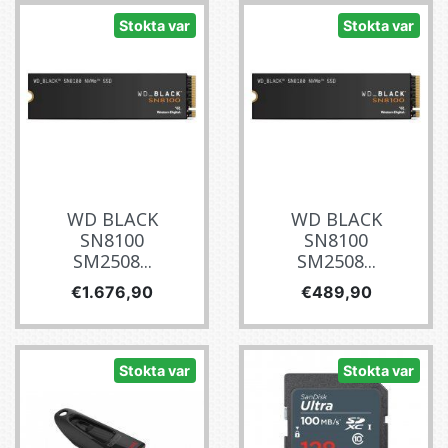
Stokta var
Stokta var
WD BLACK
WD BLACK
SN8100
SN8100
SM2508...
SM2508...
Fiyat
Fiyat
€1.676,90
€489,90
Stokta var
Stokta var