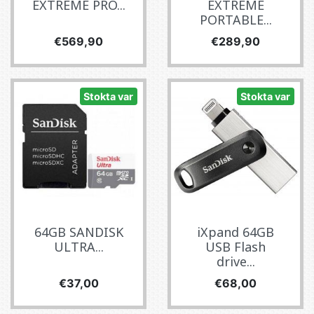
EXTREME PRO...
EXTREME
PORTABLE...
Fiyat
Fiyat
€569,90
€289,90
Stokta var
Stokta var
64GB SANDISK
iXpand 64GB
ULTRA...
USB Flash
drive...
Fiyat
Fiyat
€37,00
€68,00