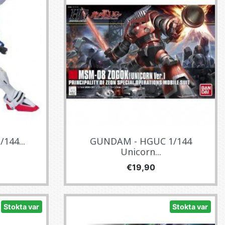
144...
GUNDAM - HGUC 1/144
Unicorn...
Fiyat
€19,90
Stokta var
Stokta var