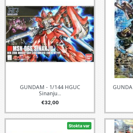
GUNDAM - 1/144 HGUC
GUNDAM 
Sinanju...
Fiyat
€32,00
Stokta var