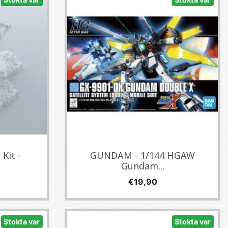
Kit -
GUNDAM - 1/144 HGAW
Gundam...
Fiyat
€19,90
Stokta var
Stokta var