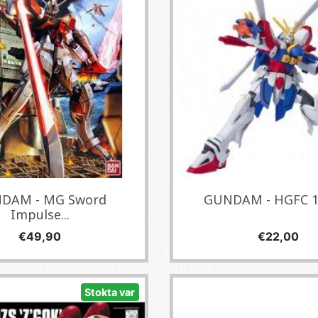
DAM - MG Sword
GUNDAM - HGFC 1/
Impulse...
Fiyat
Fiyat
€49,90
€22,00
Stokta var