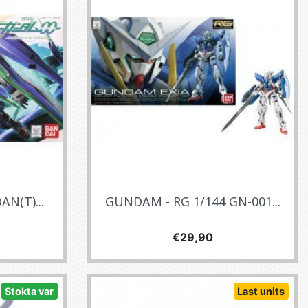
N(T)...
GUNDAM - RG 1/144 GN-001...
Fiyat
€29,90
Stokta var
Last units