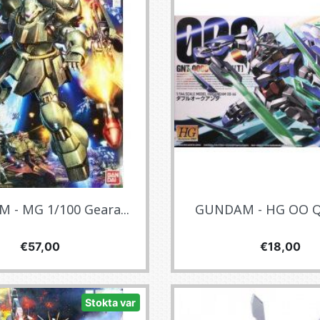
- MG 1/100 Geara...
GUNDAM - HG OO QA
Fiyat
Fiyat
€57,00
€18,00
Stokta var