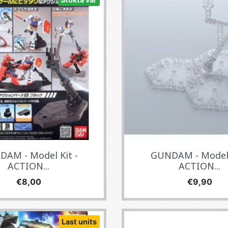
AM - Model Kit -
GUNDAM - Model 
ACTION...
ACTION...
Fiyat
Fiyat
€8,00
€9,90
Last units