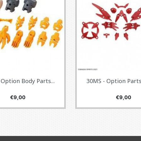
Option Body Parts...
30MS - Option Parts 
Fiyat
Fiyat
€9,00
€9,00