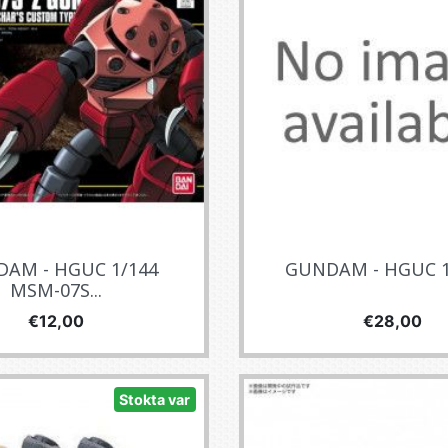
AM - HGUC 1/144
GUNDAM - HGUC 1/
MSM-07S...
Fiyat
Fiyat
€12,00
€28,00
Stokta var