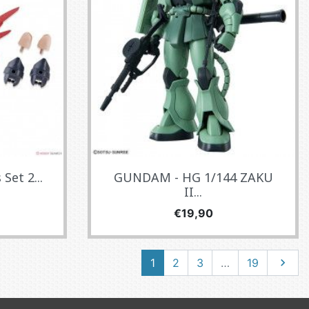
Set 2...
GUNDAM - HG 1/144 ZAKU
II...
Fiyat
€19,90
Sonrak
1
2
3
…
19
