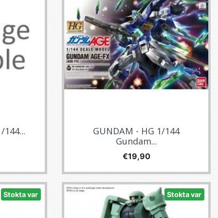
144...
GUNDAM - HG 1/144
Gundam...
Fiyat
€19,90
Stokta var
Stokta var