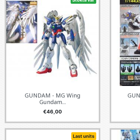
GUNDAM - MG Wing
GUND
Gundam...
Fiyat
€46,00
Last units