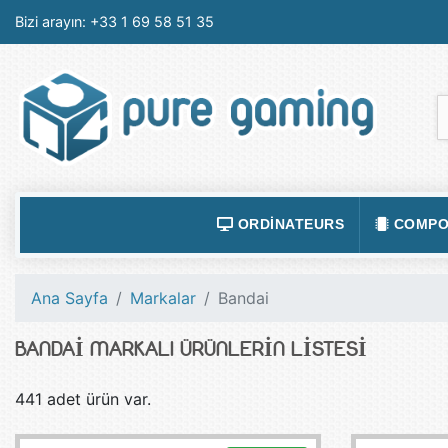
Bizi arayın:
+33 1 69 58 51 35
ORDINATEURS
COMPO
ACCESSOIRES ORDINATEURS
ALIMEN
Ana Sayfa
Markalar
Bandai
ORDINATEUR PORTABLE
BOÎTIE
BANDAI MARKALI ÜRÜNLERIN LISTESI
ORDINATEURS FIXES
CARTE
LOGICIELS
CARTE
441 adet ürün var.
TABLETTES
CARTE