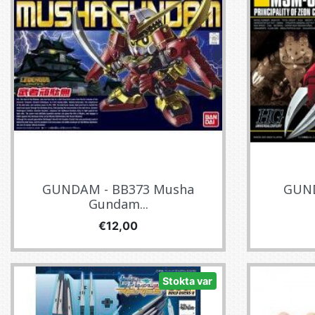
GUNDAM - BB373 Musha
GUND
Gundam...
Fiyat
€12,00
Stokta var