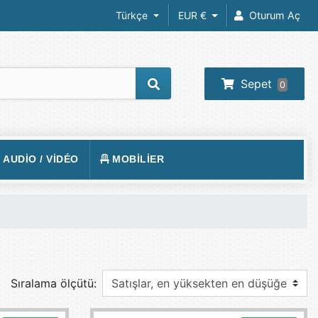
Türkçe
EUR €
Oturum Aç
Sepet
0
/ AUDIO / VIDÉO
MOBILIER
REIL PHOTO
TAPIS DE SOL
RA IP
FAUTEUILS GAMER
 VIDÉOS
VISION
BUREAUX GAMING
O-PROJECTEUR
Sıralama ölçütü:
UEURS
PHONE