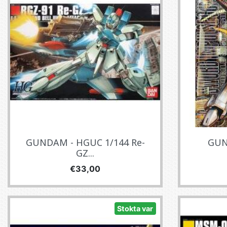
GUNDAM - HGUC 1/144 Re-
GUN
GZ...
Fiyat
€33,00
Stokta var