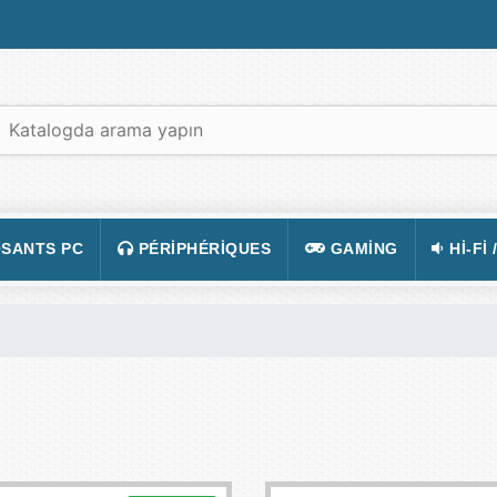
SANTS PC
PÉRIPHÉRIQUES
GAMING
HI-FI 
 PORTABLES
TATION
CLAVIER
CONSOLE
APPA
R PC
CASQUE
JEUX VIDÉOS
CAMÉ
 GRAPHIQUE
SOURIS
ACCESSOIRE DE JEUX
TÉLÉ
 MÈRE
TAPIS DE SOURIS
FIGURINES JEU
VIDÉ
 SON
ÉCRAN
LUNETTES POUR JO
TÉLÉ