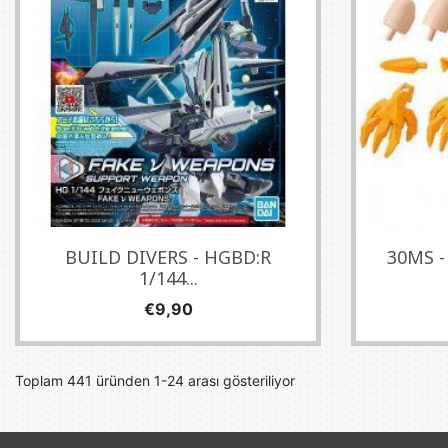
BUILD DIVERS - HGBD:R
30MS - 
1/144...
Fiyat
€9,90
Toplam 441 üründen 1-24 arası gösteriliyor