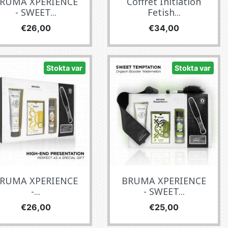
RUMA XPERIENCE
Coffret Initiation
- SWEET...
Fetish...
Fiyat
Fiyat
€26,00
€34,00
Stokta var
Stokta var
RUMA XPERIENCE
BRUMA XPERIENCE
-...
- SWEET...
Fiyat
Fiyat
€26,00
€25,00