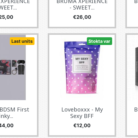
XPERIENCE
BRUMA XPERIENCE
B
WEET...
- SWEET...
yat
Fiyat
25,00
€26,00
Last units
Stokta var
 BDSM First
Loveboxxx - My
B
nky...
Sexy BFF
yat
Fiyat
44,00
€12,00