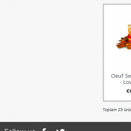
Oeuf Se
- Lo
Fi
€
Toplam 23 ürün