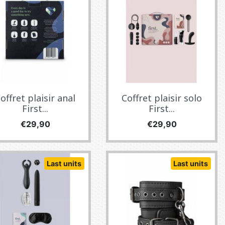
offret plaisir anal
Coffret plaisir solo
First...
First...
Fiyat
Fiyat
€29,90
€29,90
Last units
Last units