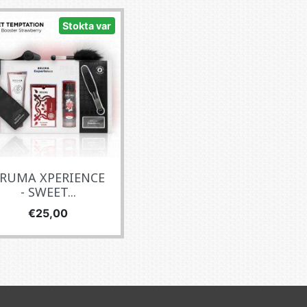
Stokta var
RUMA XPERIENCE
- SWEET...
Fiyat
€25,00