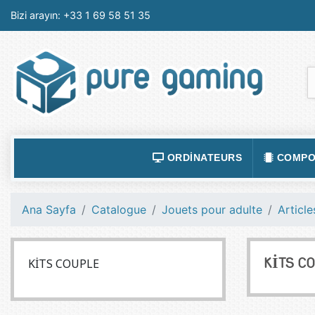
Bizi arayın:
+33 1 69 58 51 35
ORDINATEURS
COMPO
ACCESSOIRES ORDINATEURS
ALIMEN
Ana Sayfa
Catalogue
Jouets pour adulte
Article
ORDINATEUR PORTABLE
BOÎTIE
ORDINATEURS FIXES
CARTE
KITS COUPLE
KITS C
LOGICIELS
CARTE
TABLETTES
CARTE