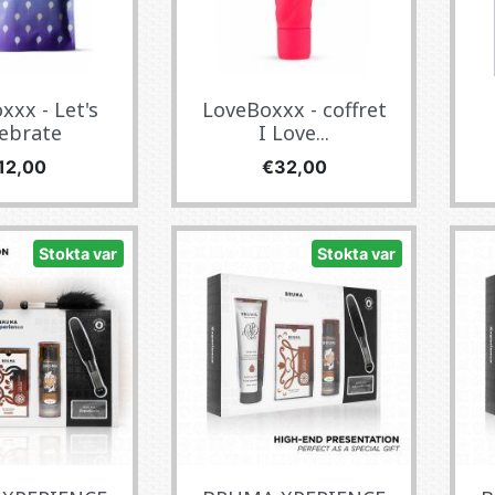
xxx - Let's
LoveBoxxx - coffret
ebrate
I Love...
yat
Fiyat
12,00
€32,00
Stokta var
Stokta var