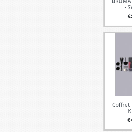
BRUMA 
- S
Fi
€
Coffret
Ki
Fi
€