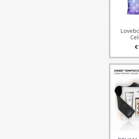
Lovebo
Cel
Fi
€