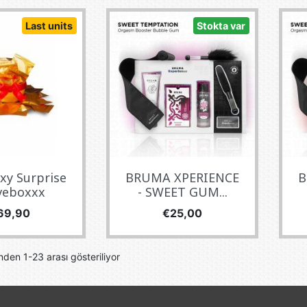
Last units
Stokta var
xy Surprise
BRUMA XPERIENCE
B
veboxxx
- SWEET GUM...
yat
Fiyat
69,90
€25,00
den 1-23 arası gösteriliyor