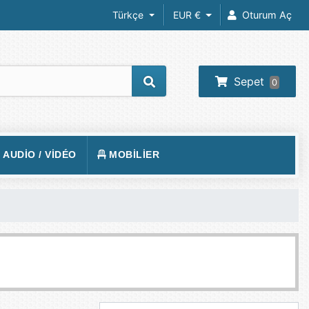
Türkçe
EUR €
Oturum Aç
Sepet
0
/ AUDIO / VIDÉO
MOBILIER
REIL PHOTO
TAPIS DE SOL
RA IP
FAUTEUILS GAMER
 VIDÉOS
VISION
BUREAUX GAMING
O-PROJECTEUR
UEURS
PHONE