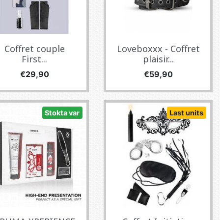
Coffret couple
Loveboxxx - Coffret
First...
plaisir...
Fiyat
Fiyat
€29,90
€59,90
Stokta var
Last units