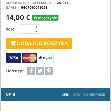
MANUFACTURER REFERENCE
241945
EAN13
5407010079258
14,00 €
W magazynie
+
Ilość
−
DODAJ DO KOSZYKA
Udostępnij
OPIS
OPIS
OPIS
KOMENTARZE