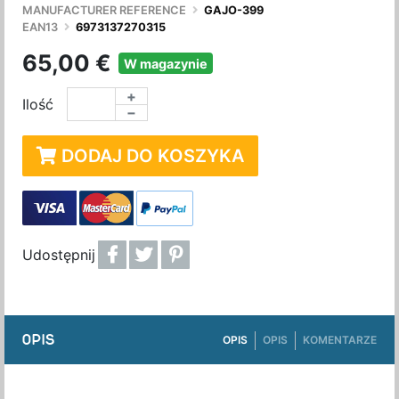
MANUFACTURER REFERENCE
GAJO-399
EAN13
6973137270315
65,00 €
W magazynie
+
Ilość
−
DODAJ DO KOSZYKA
Udostępnij
OPIS
OPIS
OPIS
KOMENTARZE