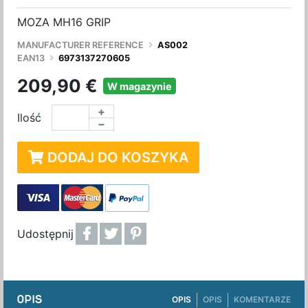
MOZA MH16 GRIP
MANUFACTURER REFERENCE
AS002
EAN13
6973137270605
209,90 €
W magazynie
+
Ilość
−
DODAJ DO KOSZYKA
Udostępnij
OPIS
OPIS
OPIS
KOMENTARZE