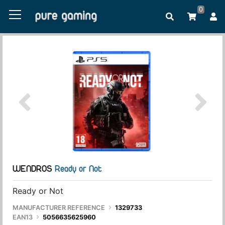
0
WENDROS
Ready or Not
Ready or Not
MANUFACTURER REFERENCE
1329733
EAN13
5056635625960