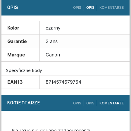
OPIS
OPIS
OPIS
KOMENTARZE
Kolor
czarny
Garantie
2 ans
Marque
Canon
Specyficzne kody
EAN13
8714574679754
KOMENTARZE
OPIS
OPIS
KOMENTARZE
Na razie nie dodano żadnej recenzji.