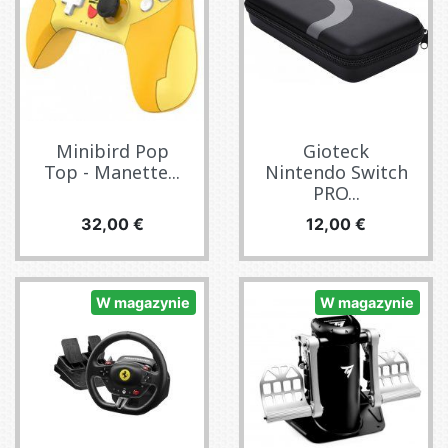
Minibird Pop
Gioteck
Top - Manette...
Nintendo Switch
PRO...
Cena
Cena
32,00 €
12,00 €
W magazynie
W magazynie