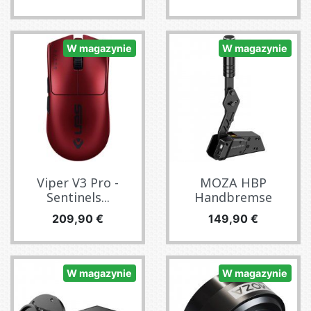
W magazynie
W magazynie
Viper V3 Pro -
MOZA HBP
Sentinels...
Handbremse
Cena
Cena
209,90 €
149,90 €
W magazynie
W magazynie