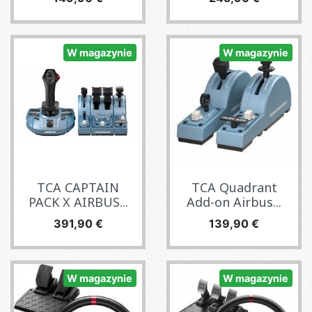
W magazynie
W magazynie
TCA CAPTAIN
TCA Quadrant
PACK X AIRBUS...
Add-on Airbus...
Cena
Cena
391,90 €
139,90 €
W magazynie
W magazynie