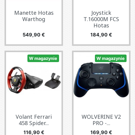
Manette Hotas
Joystick
Warthog
T.16000M FCS
Hotas
Cena
Cena
549,90 €
184,90 €
W magazynie
W magazynie
Volant Ferrari
WOLVERINE V2
458 Spider...
PRO -...
Cena
Cena
116,90 €
169,90 €