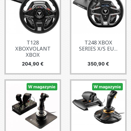
T128
T248 XBOX
XBOXVOLANT
SERIES X/S EU...
XBOX
Cena
Cena
204,90 €
350,90 €
W magazynie
W magazynie