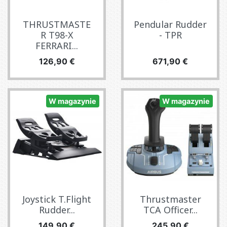
THRUSTMASTE
Pendular Rudder
R T98-X
- TPR
FERRARI...
Cena
Cena
126,90 €
671,90 €
W magazynie
W magazynie
Joystick T.Flight
Thrustmaster
Rudder...
TCA Officer...
Cena
Cena
149,90 €
245,90 €