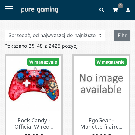
0
Filtr
Pokazano 25-48 z 2425 pozycji
W magazynie
W magazynie
Rock Candy -
EgoGear -
Official Wired...
Manette filaire...