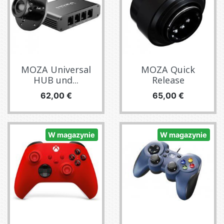
MOZA Universal
MOZA Quick
HUB und...
Release
Cena
Cena
62,00 €
65,00 €
W magazynie
W magazynie