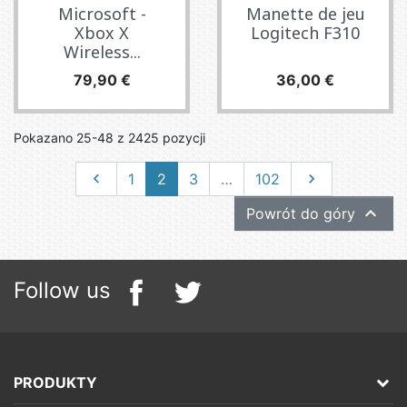
Microsoft -
Manette de jeu
Xbox X
Logitech F310
Wireless...
Cena
Cena
79,90 €
36,00 €
Pokazano 25-48 z 2425 pozycji
Poprzedni
Następny

1
2
3
…
102


Powrót do góry
Follow us
PRODUKTY