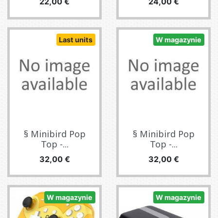
Cena
Cena
22,00 €
24,00 €
Last units
W magazynie
§ Minibird Pop
§ Minibird Pop
Top -...
Top -...
Cena
Cena
32,00 €
32,00 €
W magazynie
W magazynie