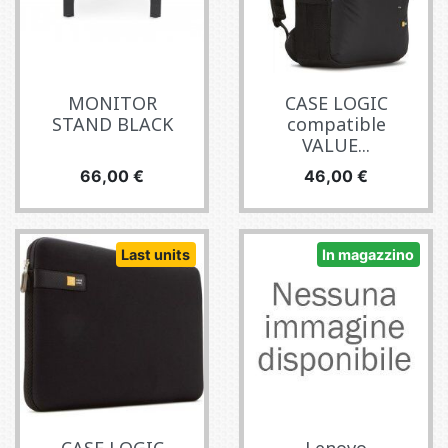
MONITOR
CASE LOGIC
STAND BLACK
compatible
VALUE...
Prezzo
Prezzo
66,00 €
46,00 €
Last units
In magazzino