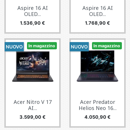
Aspire 16 AI
Aspire 16 AI
OLED...
OLED...
Prezzo
Prezzo
1.536,90 €
1.768,90 €
In magazzino
In magazzino
NUOVO
NUOVO
Acer Nitro V 17
Acer Predator
AI...
Helios Neo 16...
Prezzo
Prezzo
3.599,00 €
4.050,90 €