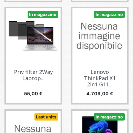
In magazzino
In magazzino
Priv filter 2Way
Lenovo
Laptop...
ThinkPad X1
2in1 G11...
Prezzo
Prezzo
55,00 €
4.709,00 €
Last units
In magazzino