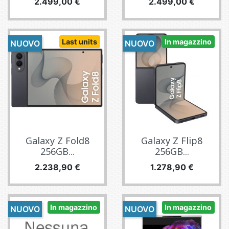
Prezzo
Prezzo
2.499,00 €
2.499,00 €
Last units
In magazzino
NUOVO
NUOVO
Galaxy Z Fold8
Galaxy Z Flip8
256GB...
256GB...
Prezzo
Prezzo
2.238,90 €
1.278,90 €
In magazzino
In magazzino
NUOVO
NUOVO