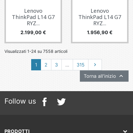
Lenovo
Lenovo
ThinkPad L14 G7
ThinkPad L14 G7
RYZ...
RYZ...
Prezzo
Prezzo
2.199,00 €
1.956,90 €
Visualizzati 1-24 su 7558 articoli
Successivo
1
2
3
…
315


Torna all'inizio
Follow us
PRODOTTI