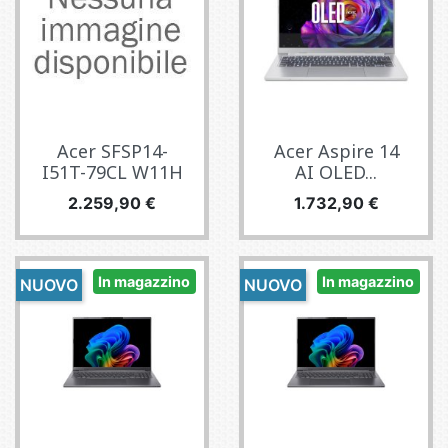
Acer SFSP14-
Acer Aspire 14
I51T-79CL W11H
AI OLED...
Prezzo
Prezzo
2.259,90 €
1.732,90 €
In magazzino
In magazzino
NUOVO
NUOVO