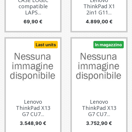
CASE LOGIC
Lenovo
compatible
ThinkPad X1
LAPS...
2in1 G11...
Prezzo
Prezzo
69,90 €
4.899,00 €
Last units
In magazzino
Lenovo
Lenovo
ThinkPad X13
ThinkPad X13
G7 CU7...
G7 CU7...
Prezzo
Prezzo
3.548,90 €
3.752,90 €