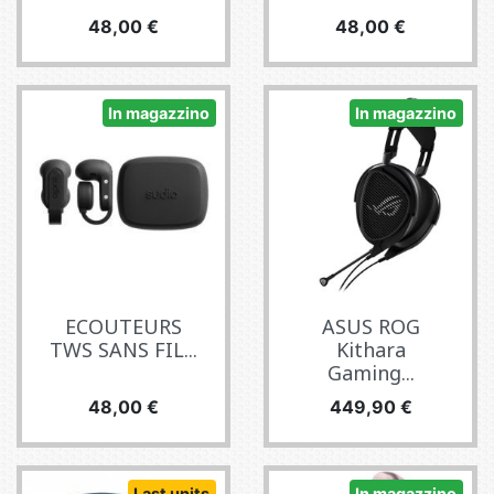
Prezzo
Prezzo
48,00 €
48,00 €
In magazzino
In magazzino
ECOUTEURS
ASUS ROG
TWS SANS FIL...
Kithara
Gaming...
Prezzo
Prezzo
48,00 €
449,90 €
Last units
In magazzino