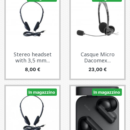
Stereo headset
Casque Micro
with 3,5 mm...
Dacomex...
Prezzo
Prezzo
8,00 €
23,00 €
In magazzino
In magazzino