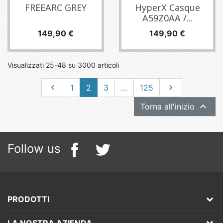
FREEARC GREY
HyperX Casque
A59Z0AA /...
Prezzo
Prezzo
149,90 €
149,90 €
Visualizzati 25-48 su 3000 articoli
Precedente
Successivo

1
2
3
…
125


Torna all'inizio
Follow us
PRODOTTI
LA NOSTRA AZIENDA