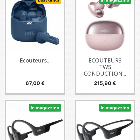
Ecouteurs...
ECOUTEURS
TWS
CONDUCTION...
Prezzo
Prezzo
67,00 €
215,90 €
In magazzino
In magazzino