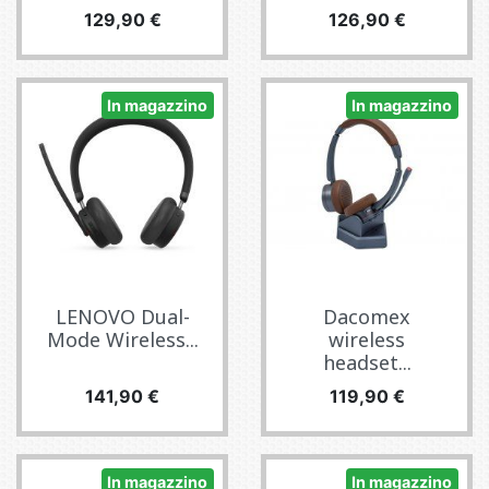
Prezzo
Prezzo
129,90 €
126,90 €
In magazzino
In magazzino
LENOVO Dual-
Dacomex
Mode Wireless...
wireless
headset...
Prezzo
Prezzo
141,90 €
119,90 €
In magazzino
In magazzino