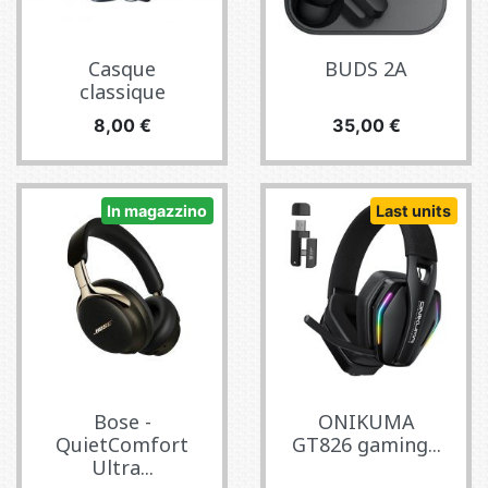
Casque
BUDS 2A
classique
Prezzo
Prezzo
8,00 €
35,00 €
In magazzino
Last units
Bose -
ONIKUMA
QuietComfort
GT826 gaming...
Ultra...