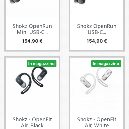
Shokz OpenRun
Shokz OpenRun
Mini USB-C...
USB-C...
Prezzo
Prezzo
154,90 €
154,90 €
In magazzino
In magazzino
Shokz - OpenFit
Shokz - OpenFit
Air, Black
Air, White