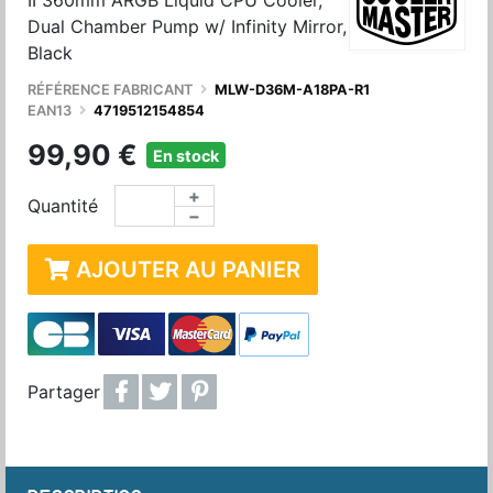
II 360mm ARGB Liquid CPU Cooler,
Dual Chamber Pump w/ Infinity Mirror,
Black
RÉFÉRENCE FABRICANT
MLW-D36M-A18PA-R1
EAN13
4719512154854
99,90 €
En stock
+
Quantité
−
AJOUTER AU PANIER
Partager