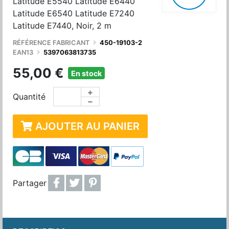
Latitude E5540 Latitude E6440
Latitude E6540 Latitude E7240
Latitude E7440, Noir, 2 m
RÉFÉRENCE FABRICANT
450-19103-2
EAN13
5397063813735
55,00 €
En stock
+
Quantité
−
AJOUTER AU PANIER
Partager