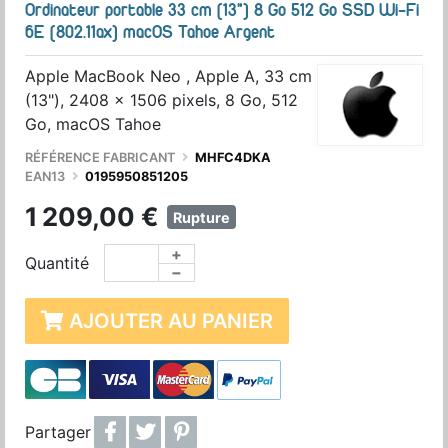
Ordinateur portable 33 cm (13") 8 Go 512 Go SSD Wi-Fi
6E (802.11ax) macOS Tahoe Argent
Apple MacBook Neo , Apple A, 33 cm
(13"), 2408 x 1506 pixels, 8 Go, 512
Go, macOS Tahoe
RÉFÉRENCE FABRICANT
MHFC4DKA
EAN13
0195950851205
1 209,00 €
Rupture
+
Quantité
−
AJOUTER AU PANIER
Partager