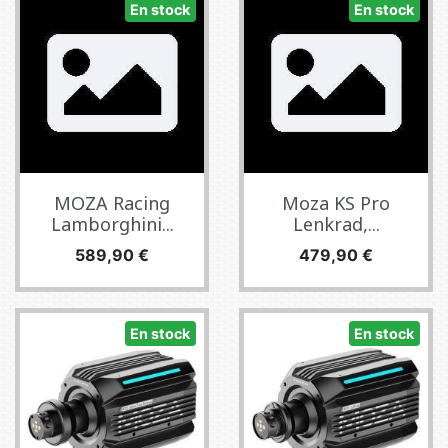
En stock
En stock
MOZA Racing
Moza KS Pro
Lamborghini...
Lenkrad,...
Prix
Prix
589,90 €
479,90 €
En stock
En stock