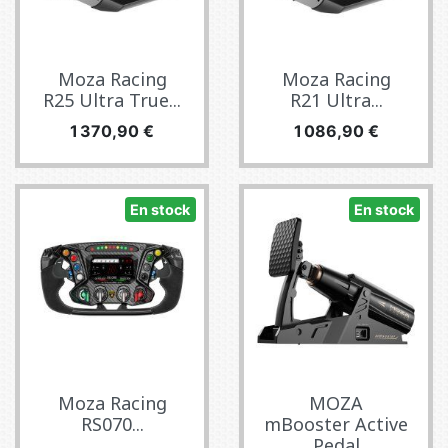
Moza Racing
Moza Racing
R25 Ultra True...
R21 Ultra...
Prix
Prix
1 370,90 €
1 086,90 €
En stock
En stock
Moza Racing
MOZA
RS070...
mBooster Active
Pedal