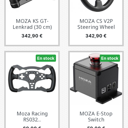
MOZA KS GT-
MOZA CS V2P
Lenkrad (30 cm)
Steering Wheel
Prix
Prix
342,90 €
342,90 €
En stock
En stock
Moza Racing
MOZA E-Stop
RS032...
Switch