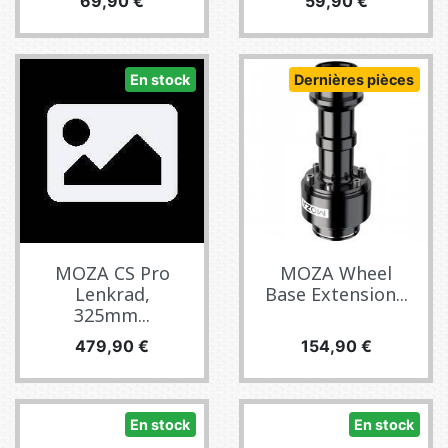
Prix
Prix
69,90 €
59,90 €
En stock
Dernières pièces
MOZA CS Pro
MOZA Wheel
Lenkrad,
Base Extension...
325mm...
Prix
Prix
479,90 €
154,90 €
En stock
En stock