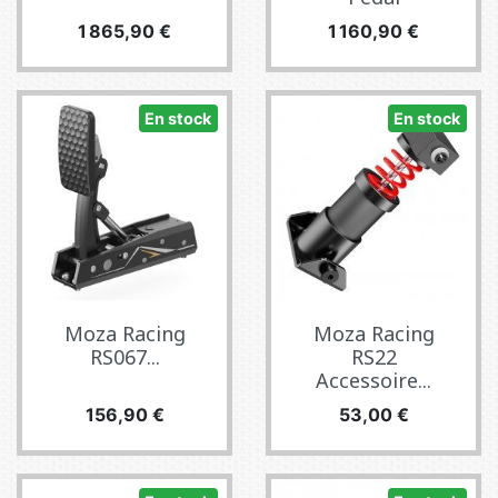
Prix
Prix
1 865,90 €
1 160,90 €
En stock
En stock
Moza Racing
Moza Racing
RS067...
RS22
Accessoire...
Prix
Prix
156,90 €
53,00 €