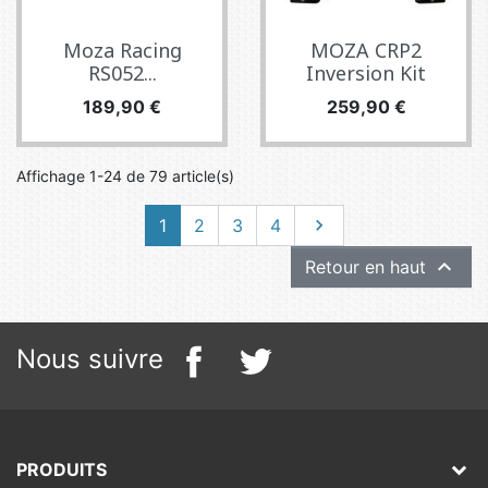
Moza Racing
MOZA CRP2
RS052...
Inversion Kit
Prix
Prix
189,90 €
259,90 €
Affichage 1-24 de 79 article(s)
Suivant
1
2
3
4


Retour en haut
Nous suivre
PRODUITS