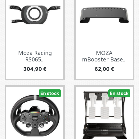
Moza Racing
MOZA
RS065...
mBooster Base...
Prix
Prix
304,90 €
62,00 €
En stock
En stock