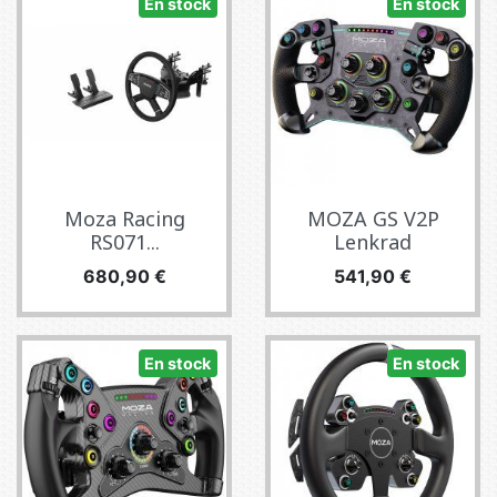
En stock
En stock
Moza Racing
MOZA GS V2P
RS071...
Lenkrad
Prix
Prix
680,90 €
541,90 €
En stock
En stock