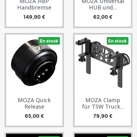
MOZA HBP
MOZA Universal
Handbremse
HUB und...
Prix
Prix
149,90 €
62,00 €
En stock
En stock
MOZA Quick
MOZA Clamp
Release
für TSW Truck...
Prix
Prix
65,00 €
79,90 €