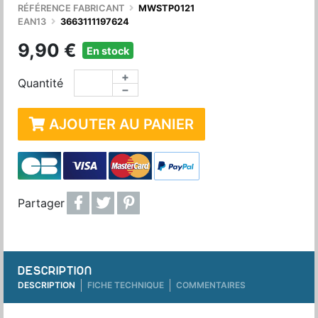
RÉFÉRENCE FABRICANT
MWSTP0121
EAN13
3663111197624
9,90 €
En stock
+
Quantité
−
AJOUTER AU PANIER
Partager
DESCRIPTION
DESCRIPTION
FICHE TECHNIQUE
COMMENTAIRES