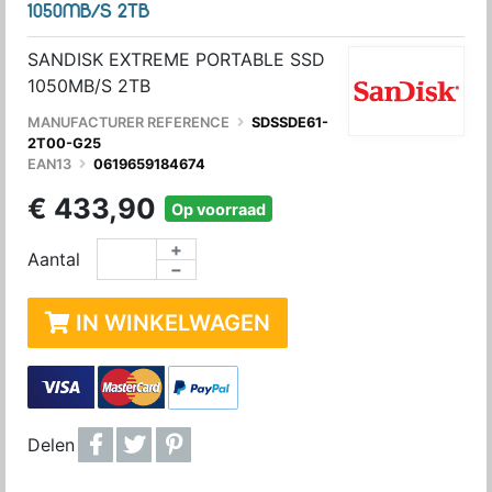
1050MB/S 2TB
SANDISK EXTREME PORTABLE SSD
1050MB/S 2TB
MANUFACTURER REFERENCE
SDSSDE61-
2T00-G25
EAN13
0619659184674
€ 433,90
Op voorraad
+
Aantal
−
IN WINKELWAGEN
Delen