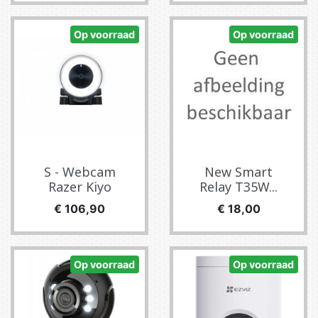
Op voorraad
Op voorraad
S - Webcam
New Smart
Razer Kiyo
Relay T35W...
Prijs
Prijs
€ 106,90
€ 18,00
Op voorraad
Op voorraad