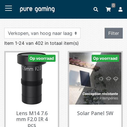
0
Filter
Item 1-24 van 402 in totaal item(s)
Op voorraad
Op voorraad
Lens M14 7.6
Solar Panel 5W
mm F2.0 IR 4
pcs