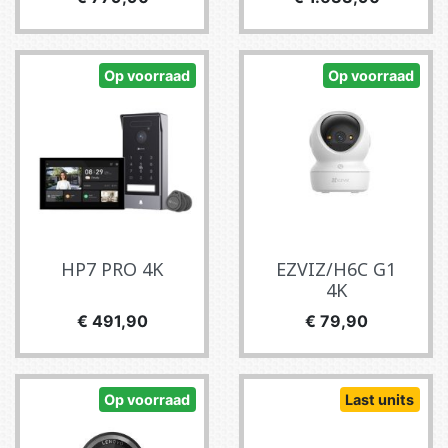
Op voorraad
Op voorraad
HP7 PRO 4K
EZVIZ/H6C G1
4K
Prijs
Prijs
€ 491,90
€ 79,90
Op voorraad
Last units