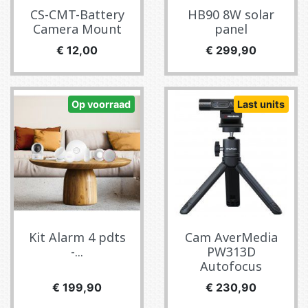
CS-CMT-Battery
HB90 8W solar
Camera Mount
panel
Prijs
Prijs
€ 12,00
€ 299,90
Op voorraad
Last units
Kit Alarm 4 pdts
Cam AverMedia
-...
PW313D
Autofocus
Prijs
Prijs
€ 199,90
€ 230,90