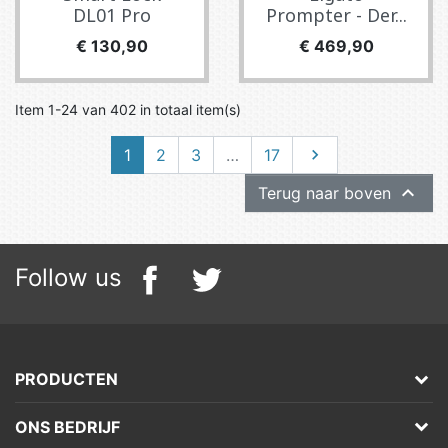
DL01 Pro
Prompter - Der...
Prijs
Prijs
€ 130,90
€ 469,90
Item 1-24 van 402 in totaal item(s)
Volgende
1
2
3
…
17


Terug naar boven
Follow us
PRODUCTEN
ONS BEDRIJF