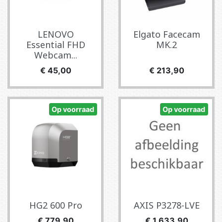
LENOVO
Elgato Facecam
Essential FHD
MK.2
Webcam...
Prijs
Prijs
€ 45,00
€ 213,90
Op voorraad
Op voorraad
HG2 600 Pro
AXIS P3278-LVE
Prijs
Prijs
€ 779,90
€ 1.633,90