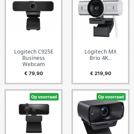
Logitech C925E
Logitech MX
Business
Brio 4K...
Webcam
Prijs
Prijs
€ 79,90
€ 219,90
Op voorraad
Op voorraad