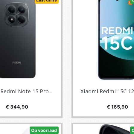
Redmi Note 15 Pro...
Xiaomi Redmi 15C 128
Prijs
Prijs
€ 344,90
€ 165,90
Op voorraad