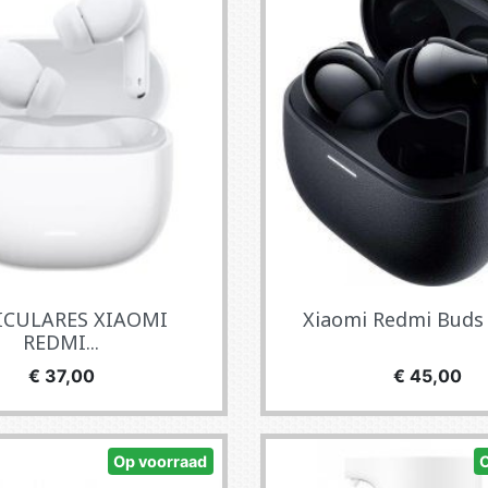
ICULARES XIAOMI
Xiaomi Redmi Buds 5
REDMI...
Prijs
Prijs
€ 37,00
€ 45,00
Op voorraad