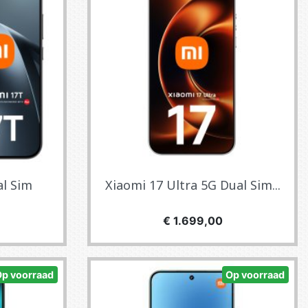
l Sim
Xiaomi 17 Ultra 5G Dual Sim...
Prijs
€ 1.699,00
Op voorraad
Op voorraad