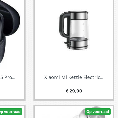
 Pro...
Xiaomi Mi Kettle Electric...
Prijs
€ 29,90
Op voorraad
Op voorraad