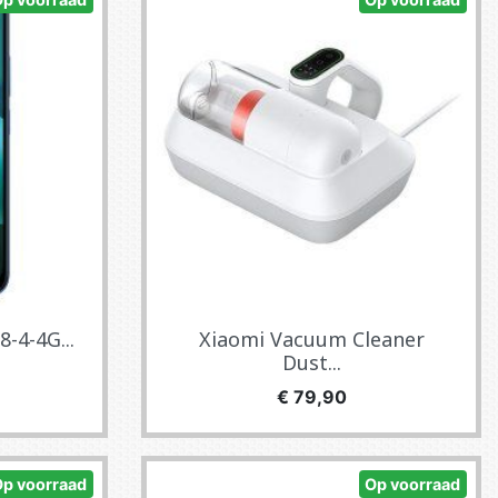
-4-4G...
Xiaomi Vacuum Cleaner
Dust...
Prijs
€ 79,90
Op voorraad
Op voorraad