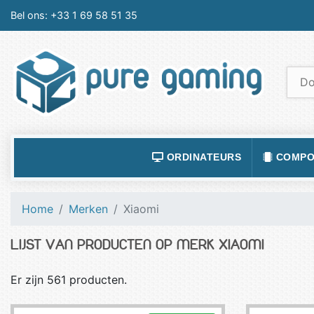
Bel ons:
+33 1 69 58 51 35
ORDINATEURS
COMPO
ACCESSOIRES ORDINATEURS
ALIMEN
Home
Merken
Xiaomi
ORDINATEUR PORTABLE
BOÎTIE
LIJST VAN PRODUCTEN OP MERK XIAOMI
ORDINATEURS FIXES
CARTE
LOGICIELS
CARTE
Er zijn 561 producten.
TABLETTES
CARTE