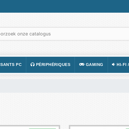
SANTS PC
PÉRIPHÉRIQUES
GAMING
HI-FI 
 PORTABLES
TATION
CLAVIER
CONSOLE
APPA
R PC
CASQUE
JEUX VIDÉOS
CAMÉ
 GRAPHIQUE
SOURIS
ACCESSOIRE DE JEUX
TÉLÉ
 MÈRE
TAPIS DE SOURIS
FIGURINES JEU
VIDÉ
 SON
ÉCRAN
LUNETTES POUR JO
TÉLÉ