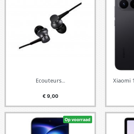
Ecouteurs...
Xiaomi 1
Prijs
€ 9,00
Op voorraad