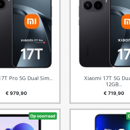
7T Pro 5G Dual Sim...
Xiaomi 17T 5G Dua
12GB...
Prijs
Prijs
€ 979,90
€ 719,90
Op voorraad