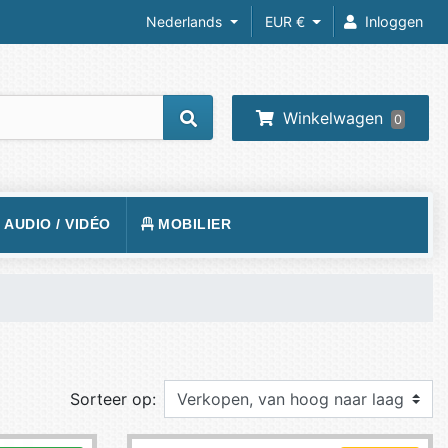
Nederlands
EUR €
Inloggen
Winkelwagen
0
/ AUDIO / VIDÉO
MOBILIER
REIL PHOTO
TAPIS DE SOL
RA IP
SIÈGE
 VIDÉOS
VISION
BUREAUX
O-PROJECTEUR
Sorteer op:
UEURS
PHONE