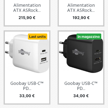
Alimentation
Alimentation
ATX ASRock...
ATX ASRock...
Prezzo
Prezzo
215,90 €
192,90 €
Last units
In magazzino
Goobay USB-C™
Goobay USB-C™
PD...
PD...
Prezzo
Prezzo
33,00 €
34,00 €