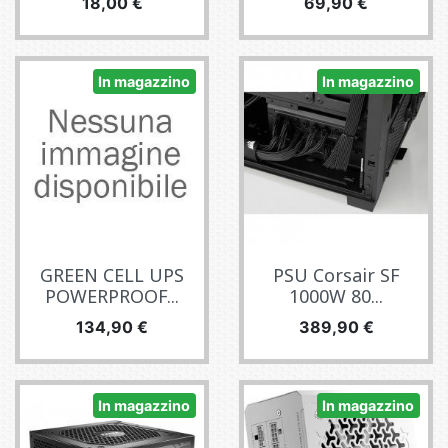
Prezzo
Prezzo
18,00 €
69,90 €
In magazzino
In magazzino
GREEN CELL UPS
PSU Corsair SF
POWERPROOF...
1000W 80...
Prezzo
Prezzo
134,90 €
389,90 €
In magazzino
In magazzino