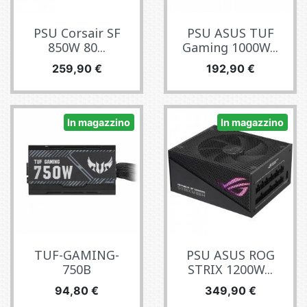
PSU Corsair SF
PSU ASUS TUF
850W 80...
Gaming 1000W...
Prezzo
Prezzo
259,90 €
192,90 €
In magazzino
In magazzino
TUF-GAMING-
PSU ASUS ROG
750B
STRIX 1200W...
Prezzo
Prezzo
94,80 €
349,90 €