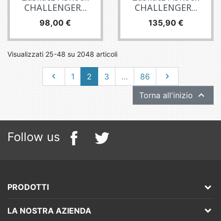
CHALLENGER...
CHALLENGER...
Prezzo
Prezzo
98,00 €
135,90 €
Visualizzati 25-48 su 2048 articoli
Precedente
Successivo

1
2
3
…
86


Torna all'inizio
Follow us
PRODOTTI
LA NOSTRA AZIENDA