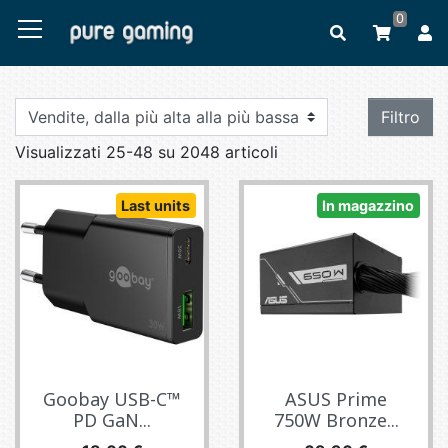
0
Filtro
Visualizzati 25-48 su 2048 articoli
Last units
In magazzino
Goobay USB-C™
ASUS Prime
PD GaN...
750W Bronze...