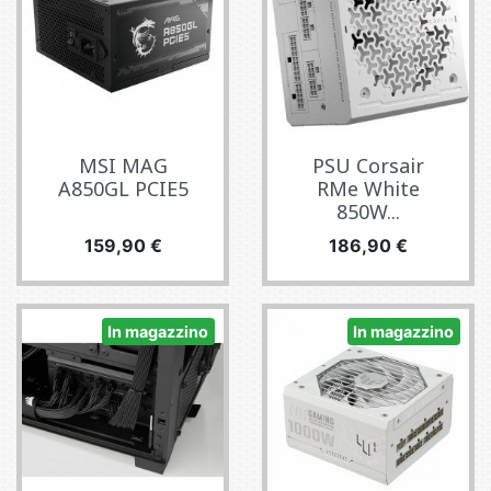
MSI MAG
PSU Corsair
A850GL PCIE5
RMe White
850W...
Prezzo
Prezzo
159,90 €
186,90 €
In magazzino
In magazzino