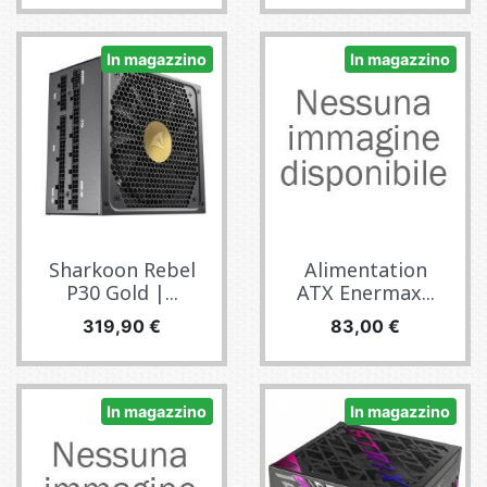
In magazzino
In magazzino
Sharkoon Rebel
Alimentation
P30 Gold |...
ATX Enermax...
Prezzo
Prezzo
319,90 €
83,00 €
In magazzino
In magazzino