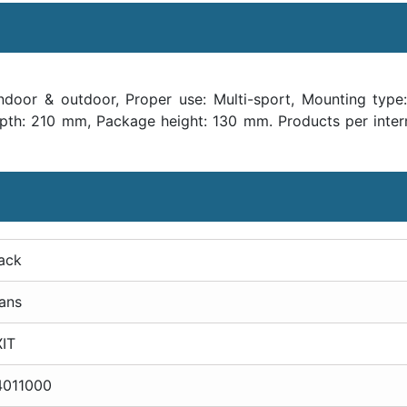
ndoor & outdoor, Proper use: Multi-sport, Mounting typ
th: 210 mm, Package height: 130 mm. Products per interm
ack
ans
XIT
4011000