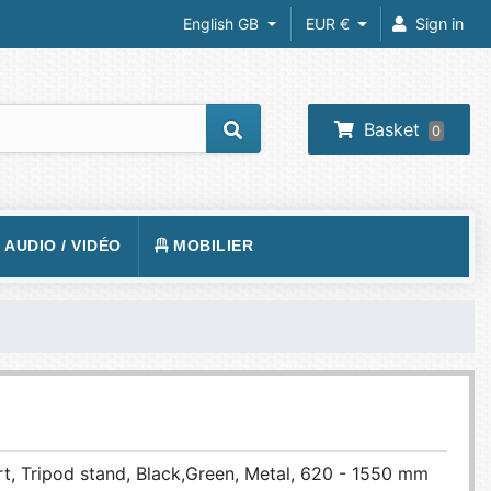
English GB
EUR €
Sign in
Basket
0
/ AUDIO / VIDÉO
MOBILIER
REIL PHOTO
TAPIS DE SOL
RA IP
SIÈGE
 VIDÉOS
VISION
BUREAUX
O-PROJECTEUR
UEURS
PHONE
rt, Tripod stand, Black,Green, Metal, 620 - 1550 mm