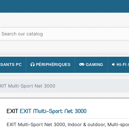
SANTS PC
PÉRIPHÉRIQUES
GAMING
HI-FI 
 PORTABLES
TATION
CLAVIER
CONSOLE
APPA
XIT Multi-Sport Net 3000
R PC
CASQUE
JEUX VIDÉOS
CAMÉ
 GRAPHIQUE
SOURIS
ACCESSOIRE DE JEUX
TÉLÉ
EXIT
EXIT Multi-Sport Net 3000
 MÈRE
TAPIS DE SOURIS
FIGURINES JEU
VIDÉ
 SON
ÉCRAN
LUNETTES POUR JO
TÉLÉ
EXIT Multi-Sport Net 3000, Indoor & outdoor, Multi-spo