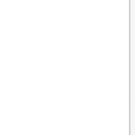
E TV ET ACQUISITION VIDÉO
ES / PROTECTION TÉLÉPHONE
R
SSOIRES TABLETTES / SMARTPHONES
SSOIRES TÉLÉPHONIE
TS CONNECTÉS