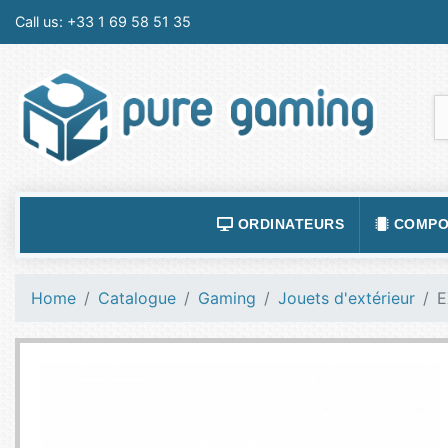
Call us:
+33 1 69 58 51 35
ORDINATEURS
COMPO
ACCESSOIRES ORDINATEURS
ALIMEN
Home
Catalogue
Gaming
Jouets d'extérieur
E
ORDINATEUR PORTABLE
BOÎTIE
ORDINATEURS FIXES
CARTE
LOGICIELS
CARTE
TABLETTES
CARTE