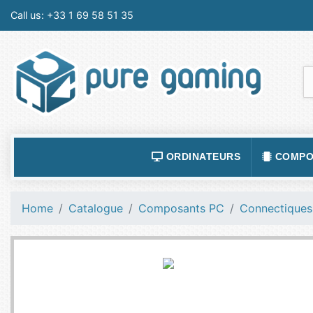
Call us:
+33 1 69 58 51 35
ORDINATEURS
COMPO
ACCESSOIRES ORDINATEURS
ALIMEN
Home
Catalogue
Composants PC
Connectiques
ORDINATEUR PORTABLE
BOÎTIE
ORDINATEURS FIXES
CARTE
LOGICIELS
CARTE
TABLETTES
CARTE