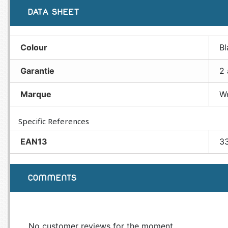
DATA SHEET
Colour
Bl
Garantie
2 
Marque
W
Specific References
EAN13
3
COMMENTS
No customer reviews for the moment.