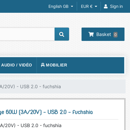
English GB
EUR €
Sign in
Basket
0
/ AUDIO / VIDÉO
MOBILIER
REIL PHOTO
TAPIS DE SOL
A/20V) - USB 2.0 - fuchshia
RA IP
SIÈGE
 VIDÉOS
VISION
BUREAUX
ge 60W (3A/20V) - USB 2.0 - fuchshia
O-PROJECTEUR
UEURS
PHONE
A/20V) - USB 2.0 - fuchshia