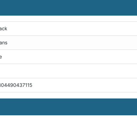
ack
ans
e
304490437115