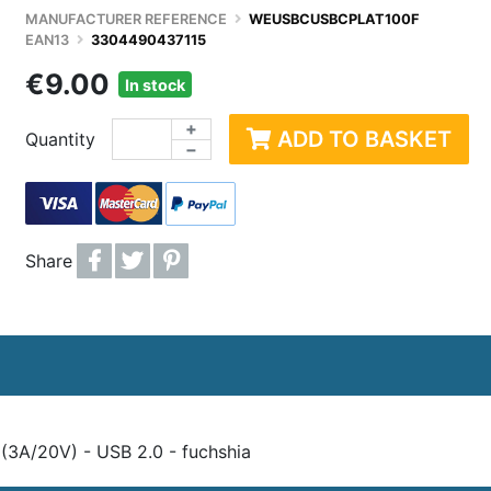
CTIQUES
ENCEINTES / HAUTS-PARLEURS
PRODUITS DÉRIVÉS
CART
MANUFACTURER REFERENCE
WEUSBCUSBCPLAT100F
EAN13
3304490437115
MISATION PC
PÉRIPHÉRIQUE DE JEU / MANETTES
JEUX / JOUETS
COQU
€9.00
In stock
 DUR
ACCESSOIRES STREAMING
JOUETS D'EXTÉRIEU
ACCE
+
E VIVE
WEBCAM
ACCE
ADD TO BASKET
Quantity
−
SSEUR
ROUTEUR, WIFI, RÉSEAU
OBJE
IDISSEMENT WATERCOOLING
ACCESSOIRES ET ADAPTATEURS RÉSEAUX
Share
(3A/20V) - USB 2.0 - fuchshia