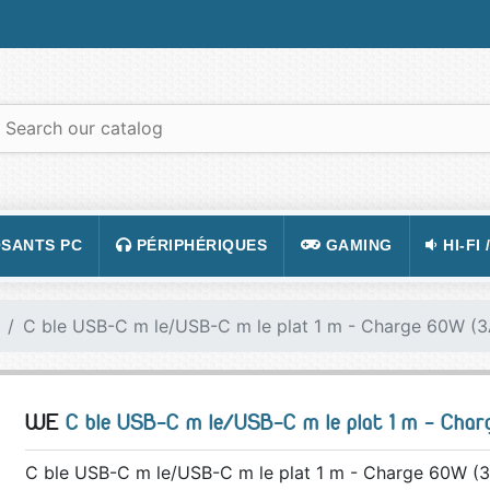
SANTS PC
PÉRIPHÉRIQUES
GAMING
HI-FI 
 PORTABLES
TATION
CLAVIER
CONSOLE
APPA
C ble USB-C m le/USB-C m le plat 1 m - Charge 60W (3
R PC
CASQUE
JEUX VIDÉOS
CAMÉ
 GRAPHIQUE
SOURIS
ACCESSOIRE DE JEUX
TÉLÉ
WE
C ble USB-C m le/USB-C m le plat 1 m - Char
 MÈRE
TAPIS DE SOURIS
FIGURINES JEU
VIDÉ
 SON
ÉCRAN
LUNETTES POUR JO
TÉLÉ
C ble USB-C m le/USB-C m le plat 1 m - Charge 60W (3