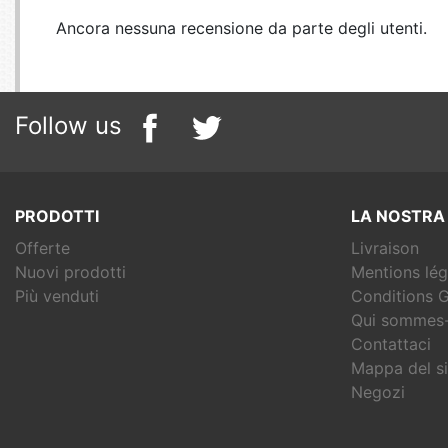
Ancora nessuna recensione da parte degli utenti.
Follow us
PRODOTTI
LA NOSTRA
Offerte
Livraison
Nuovi prodotti
Mentions lég
Più venduti
Conditions G
Qui sommes-
Contattaci
Mappa del si
Negozi