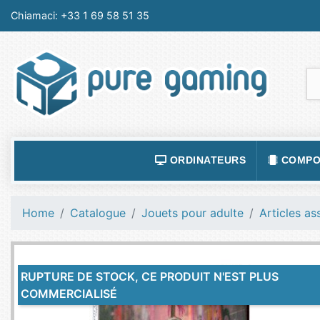
Chiamaci:
+33 1 69 58 51 35
ORDINATEURS
COMPO
ACCESSOIRES ORDINATEURS
ALIMEN
Home
Catalogue
Jouets pour adulte
Articles as
ORDINATEUR PORTABLE
BOÎTIE
ORDINATEURS FIXES
CARTE
RUPTURE DE STOCK, CE PRODUIT N'EST PLUS
LOGICIELS
CARTE
COMMERCIALISÉ
TABLETTES
CARTE