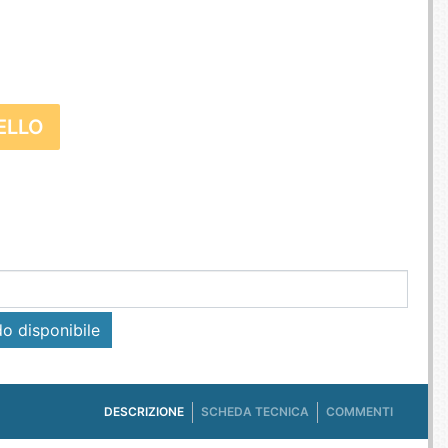
E TV ET ACQUISITION VIDÉO
ES / PROTECTION TÉLÉPHONE
R
SSOIRES TABLETTES / SMARTPHONES
SSOIRES TÉLÉPHONIE
ELLO
TS CONNECTÉS
o disponibile
DESCRIZIONE
SCHEDA TECNICA
COMMENTI