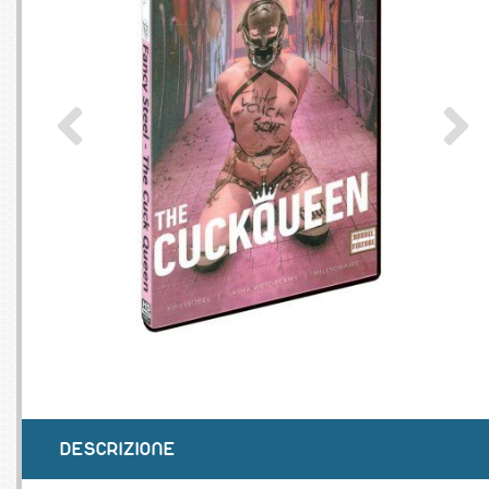
SERVEURS
CONNE
BAGAGERIE
CUSTO
DISQUE
MÉMOIR
PROCE
REFRO
DESCRIZIONE