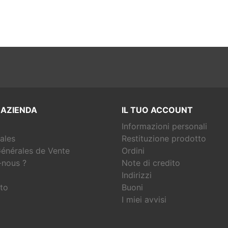
 AZIENDA
IL TUO ACCOUNT
Informazioni personali
ales
Restituzione prodotto
énérales de Vente
Ordini
nous ?
Note di credito
Indirizzi
to
Buoni
I miei avvisi