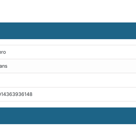
ero
ans
014363936148