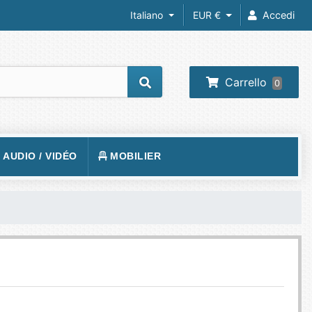
Italiano
EUR €
Accedi
Carrello
0
/ AUDIO / VIDÉO
MOBILIER
REIL PHOTO
TAPIS DE SOL
RA IP
SIÈGE
 VIDÉOS
VISION
BUREAUX
O-PROJECTEUR
UEURS
PHONE