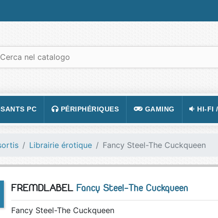
SANTS PC
PÉRIPHÉRIQUES
GAMING
HI-FI 
 PORTABLES
TATION
CLAVIER
CONSOLE
APPA
sortis
Librairie érotique
Fancy Steel-The Cuckqueen
R PC
CASQUE
JEUX VIDÉOS
CAMÉ
 GRAPHIQUE
SOURIS
ACCESSOIRE DE JEUX
TÉLÉ
FREMDLABEL
Fancy Steel-The Cuckqueen
 MÈRE
TAPIS DE SOURIS
FIGURINES JEU
VIDÉ
 SON
ÉCRAN
LUNETTES POUR JO
TÉLÉ
Fancy Steel-The Cuckqueen