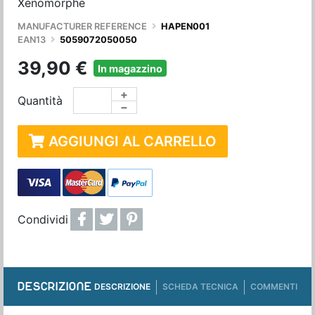
Xénomorphe
MANUFACTURER REFERENCE
HAPEN001
EAN13
5059072050050
39,90 €
In magazzino
+
Quantità
−
AGGIUNGI AL CARRELLO
Condividi
DESCRIZIONE
DESCRIZIONE
SCHEDA TECNICA
COMMENTI