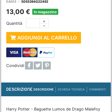
EAN13
5055394022492
13,00 €
In magazzino
+
Quantità
−
AGGIUNGI AL CARRELLO
Condividi
DESCRIZIONE
DESCRIZIONE
SCHEDA TECNICA
COMMENTI
Harry Potter - Baguette Lumos de Drago Malefoy