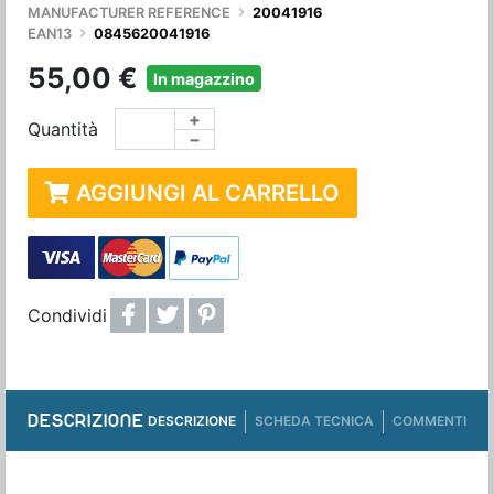
MANUFACTURER REFERENCE
20041916
EAN13
0845620041916
55,00 €
In magazzino
+
Quantità
−
AGGIUNGI AL CARRELLO
Condividi
DESCRIZIONE
DESCRIZIONE
SCHEDA TECNICA
COMMENTI