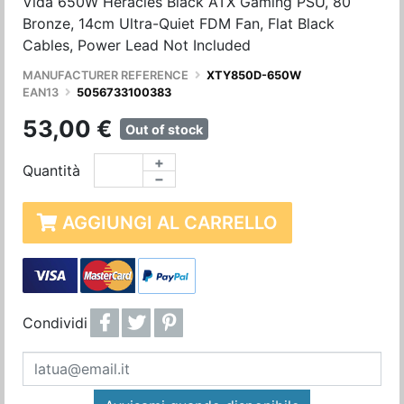
Vida 650W Heracles Black ATX Gaming PSU, 80
Bronze, 14cm Ultra-Quiet FDM Fan, Flat Black
Cables, Power Lead Not Included
MANUFACTURER REFERENCE
XTY850D-650W
EAN13
5056733100383
53,00 €
Out of stock
+
Quantità
−
AGGIUNGI AL CARRELLO
Condividi