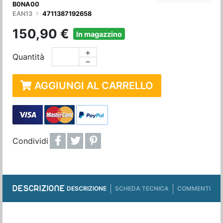
B0NA00
EAN13
4711387192658
150,90 €
In magazzino
+
Quantità
−
AGGIUNGI AL CARRELLO
Condividi
DESCRIZIONE
DESCRIZIONE
SCHEDA TECNICA
COMMENTI