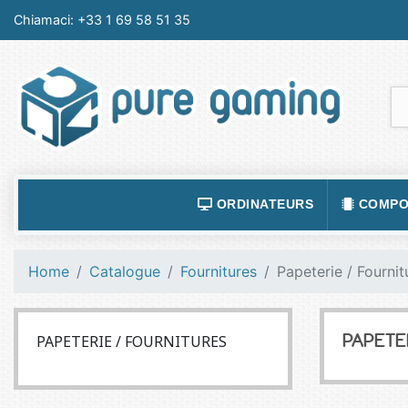
Chiamaci:
+33 1 69 58 51 35
ORDINATEURS
COMPO
ACCESSOIRES ORDINATEURS
ALIMEN
Home
Catalogue
Fournitures
Papeterie / Fournit
ORDINATEUR PORTABLE
BOÎTIE
ORDINATEURS FIXES
CARTE
PAPETERIE / FOURNITURES
PAPETE
LOGICIELS
CARTE
TABLETTES
CARTE