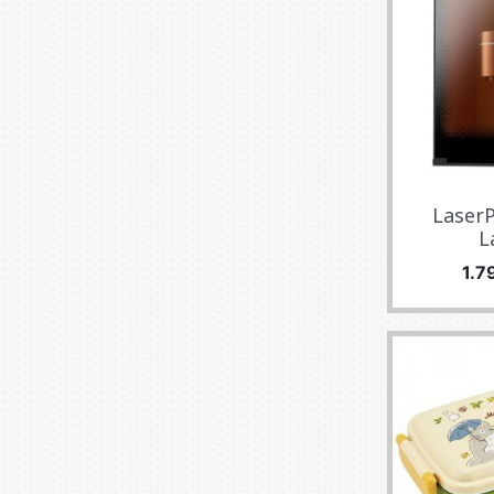
LaserP
La
Pre
1.7