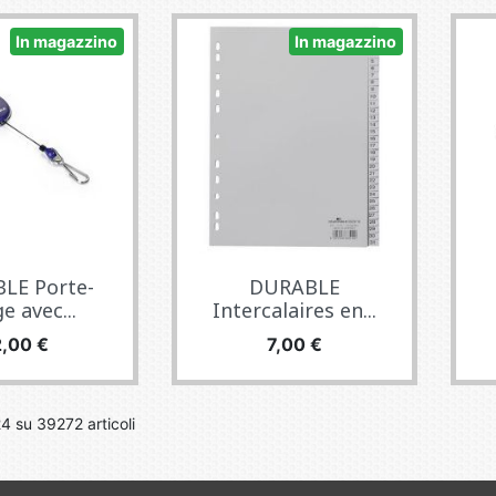
In magazzino
In magazzino
LE Porte-
DURABLE
e avec...
Intercalaires en...
rezzo
Prezzo
2,00 €
7,00 €
24 su 39272 articoli