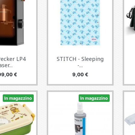
ecker LP4
STITCH - Sleeping
ser...
-...
zzo
Prezzo
99,00 €
9,00 €
In magazzino
In magazzino