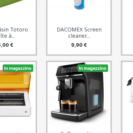
sin Totoro
DACOMEX Screen
te à...
cleaner...
rezzo
Prezzo
6,00 €
9,90 €
In magazzino
In magazzino