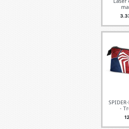
Laser
mac
Pre
3.3
SPIDER-
- Tr
P
1