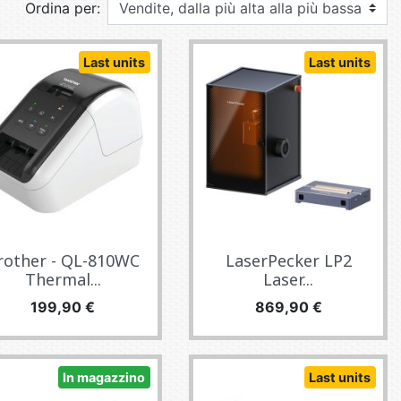
Ordina per:
E TV ET ACQUISITION VIDÉO
ES / PROTECTION TÉLÉPHONE
Last units
Last units
R
SSOIRES TABLETTES / SMARTPHONES
SSOIRES TÉLÉPHONIE
TS CONNECTÉS
rother - QL-810WC
LaserPecker LP2
Thermal...
Laser...
Prezzo
Prezzo
199,90 €
869,90 €
In magazzino
Last units