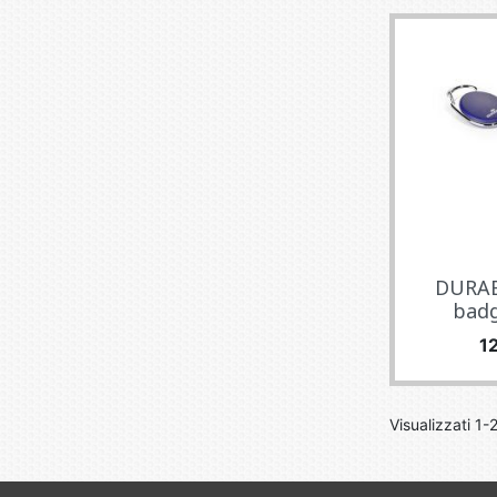
DURAB
badg
P
1
Visualizzati 1-