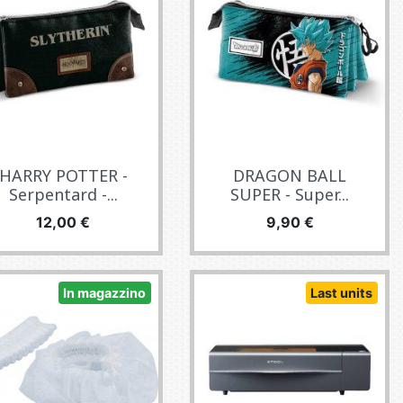
HARRY POTTER -
DRAGON BALL
Serpentard -...
SUPER - Super...
Prezzo
Prezzo
12,00 €
9,90 €
In magazzino
Last units