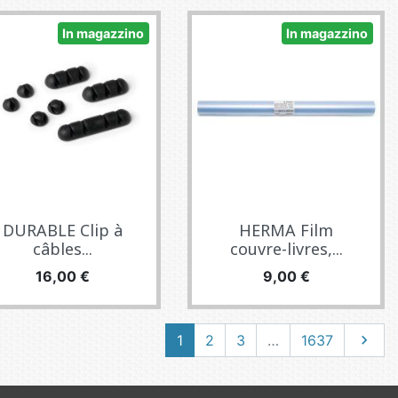
In magazzino
In magazzino
DURABLE Clip à
HERMA Film
câbles...
couvre-livres,...
Prezzo
Prezzo
16,00 €
9,00 €
Succe
1
2
3
…
1637
