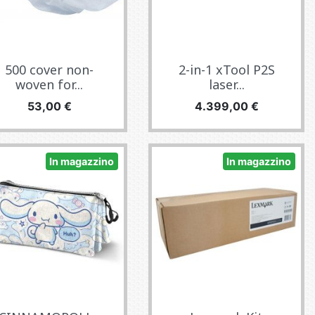
500 cover non-
2-in-1 xTool P2S
woven for...
laser...
Prezzo
Prezzo
53,00 €
4.399,00 €
In magazzino
In magazzino