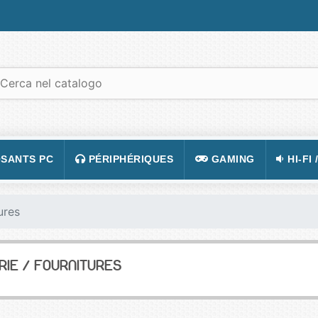
SANTS PC
PÉRIPHÉRIQUES
GAMING
HI-FI 
 PORTABLES
TATION
CLAVIER
CONSOLE
APPA
ures
R PC
CASQUE
JEUX VIDÉOS
CAMÉ
 GRAPHIQUE
SOURIS
ACCESSOIRE DE JEUX
TÉLÉ
RIE / FOURNITURES
 MÈRE
TAPIS DE SOURIS
FIGURINES JEU
VIDÉ
 SON
ÉCRAN
LUNETTES POUR JO
TÉLÉ