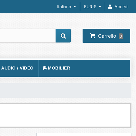
Italiano
EUR €
Accedi
Carrello
0
/ AUDIO / VIDÉO
MOBILIER
REIL PHOTO
TAPIS DE SOL
RA IP
SIÈGE
 VIDÉOS
VISION
BUREAUX
O-PROJECTEUR
UEURS
PHONE