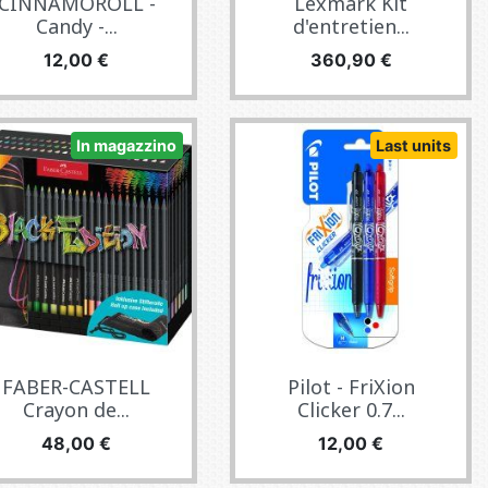
CINNAMOROLL -
Lexmark Kit
Candy -...
d'entretien...
Prezzo
Prezzo
12,00 €
360,90 €
In magazzino
Last units
FABER-CASTELL
Pilot - FriXion
Crayon de...
Clicker 0.7...
Prezzo
Prezzo
48,00 €
12,00 €