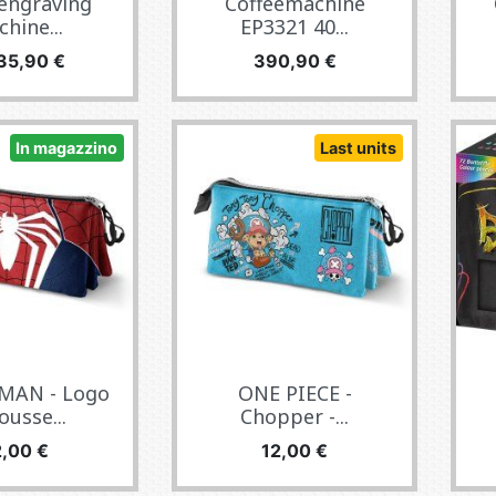
 engraving
Coffeemachine
hine...
EP3321 40...
zzo
Prezzo
35,90 €
390,90 €
In magazzino
Last units
MAN - Logo
ONE PIECE -
ousse...
Chopper -...
rezzo
Prezzo
2,00 €
12,00 €